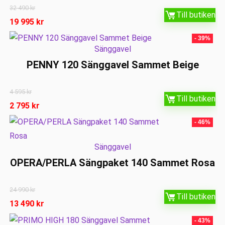
32 490
kr
Till butiken
19 995
kr
- 39%
Sänggavel
PENNY 120 Sänggavel Sammet Beige
4 595
kr
Till butiken
2 795
kr
- 46%
Sänggavel
OPERA/PERLA Sängpaket 140 Sammet Rosa
24 990
kr
Till butiken
13 490
kr
- 43%