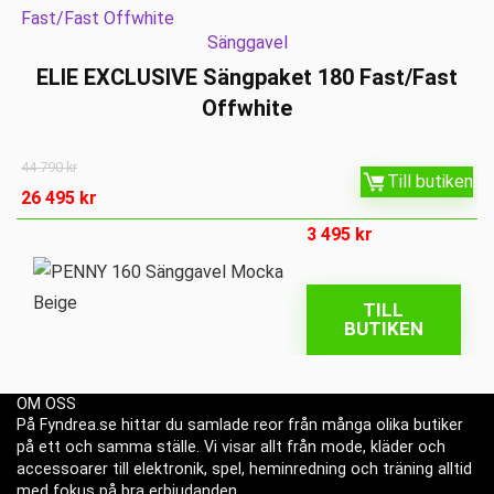
Sänggavel
ELIE EXCLUSIVE Sängpaket 180 Fast/Fast
Offwhite
44 790
kr
Till butiken
26 495
kr
3 495
kr
TILL
BUTIKEN
OM OSS
På Fyndrea.se hittar du samlade reor från många olika butiker
på ett och samma ställe. Vi visar allt från mode, kläder och
accessoarer till elektronik, spel, heminredning och träning alltid
med fokus på bra erbjudanden.