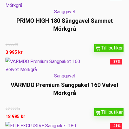
Sänggavel
PRIMO HIGH 180 Sänggavel Sammet
Mörkgrå
6 995
kr
Till butiken
3 995
kr
- 37%
Sänggavel
VÄRMDÖ Premium Sängpaket 160 Velvet
Mörkgrå
29 990
kr
Till butiken
18 995
kr
- 41%