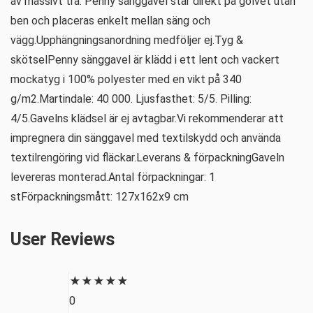
av massivt trä. Penny sänggavel står direkt på golvet utan
ben och placeras enkelt mellan säng och
vägg.Upphängningsanordning medföljer ej.Tyg &
skötselPenny sänggavel är klädd i ett lent och vackert
mockatyg i 100% polyester med en vikt på 340
g/m2.Martindale: 40 000. Ljusfasthet: 5/5. Pilling:
4/5.Gavelns klädsel är ej avtagbar.Vi rekommenderar att
impregnera din sänggavel med textilskydd och använda
textilrengöring vid fläckar.Leverans & förpackningGaveln
levereras monterad.Antal förpackningar: 1
stFörpackningsmått: 127x162x9 cm
User Reviews
★
★
★
★
★
0