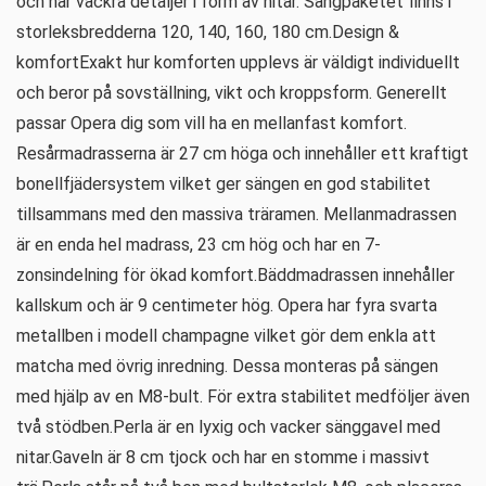
och har vackra detaljer i form av nitar. Sängpaketet finns i
storleksbredderna 120, 140, 160, 180 cm.Design &
komfortExakt hur komforten upplevs är väldigt individuellt
och beror på sovställning, vikt och kroppsform. Generellt
passar Opera dig som vill ha en mellanfast komfort.
Resårmadrasserna är 27 cm höga och innehåller ett kraftigt
bonellfjädersystem vilket ger sängen en god stabilitet
tillsammans med den massiva träramen. Mellanmadrassen
är en enda hel madrass, 23 cm hög och har en 7-
zonsindelning för ökad komfort.Bäddmadrassen innehåller
kallskum och är 9 centimeter hög. Opera har fyra svarta
metallben i modell champagne vilket gör dem enkla att
matcha med övrig inredning. Dessa monteras på sängen
med hjälp av en M8-bult. För extra stabilitet medföljer även
två stödben.Perla är en lyxig och vacker sänggavel med
nitar.Gaveln är 8 cm tjock och har en stomme i massivt