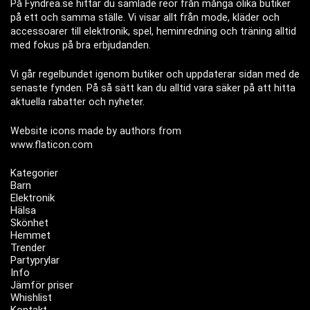
På Fyndrea.se hittar du samlade reor från många olika butiker
på ett och samma ställe. Vi visar allt från mode, kläder och
accessoarer till elektronik, spel, heminredning och träning alltid
med fokus på bra erbjudanden.
Vi går regelbundet igenom butiker och uppdaterar sidan med de
senaste fynden. På så sätt kan du alltid vara säker på att hitta
aktuella rabatter och nyheter.
Website icons made by authors from
www.flaticon.com
Kategorier
Barn
Elektronik
Hälsa
Skönhet
Hemmet
Trender
Partyprylar
Info
Jämför priser
Whishlist