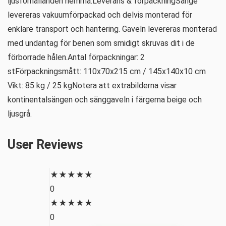
ljusförhållanden hemma.Leverans & förpackningSänge
levereras vakuumförpackad och delvis monterad för
enklare transport och hantering. Gaveln levereras monterad
med undantag för benen som smidigt skruvas dit i de
förborrade hålen.Antal förpackningar: 2
stFörpackningsmått: 110x70x215 cm / 145x140x10 cm
Vikt: 85 kg / 25 kgNotera att extrabilderna visar
kontinentalsängen och sänggaveln i färgerna beige och
ljusgrå.
User Reviews
★
★
★
★
★
0
★
★
★
★
★
0