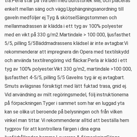
trä.Perla står på två ben med bultstorlek M8, och placeras
enkelt mellan säng och vägg.Upphängningsanordning till
gaveln medföljer ej.Tyg & skötselSängstommen och
mellanmadrassen är klädda i ett tyg av 100% polyester
med en vikt på 330 g/m2.Martindale > 100 000, ljusfasthet
5/5, pilling 5/5Bäddmadrassens klädsel är inte avtagbar.Vi
rekommenderar att impregnera din Opera med textilskydd
och använda textilrengöring vid fläckar.Perla är klädd i ett
tyg av 100% polyester.Vikt 330 g/m2, martindale >100 000,
ljusfasthet 4-5/5, pilling 5/5 Gavelns tyg är ej avtagbart.
Smuts avlägsnas försiktigt med lätt fuktad trasa, gnid ej.
Vid användning av milt regöringsmedel, följ instruktionerna
på förpackningen.Tyger i sammet som har en luggad yta
kan se olika ut beroende på belysningen och från vilken
vinkel man tittar. Vi rekommenderar alltid att beställa hem
tygprov för att kontrollera färgen i dina egna