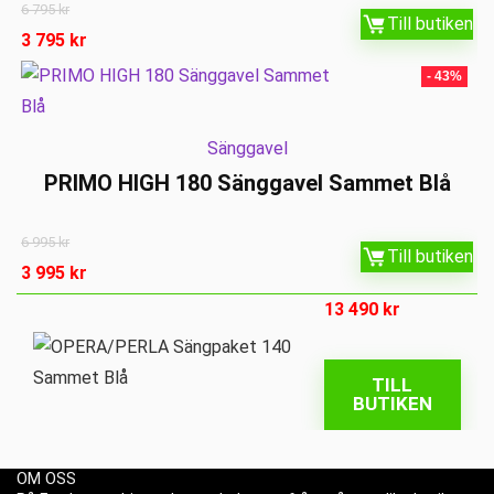
6 795
kr
Till butiken
3 795
kr
- 43%
Sänggavel
PRIMO HIGH 180 Sänggavel Sammet Blå
6 995
kr
Till butiken
3 995
kr
13 490
kr
TILL
BUTIKEN
OM OSS