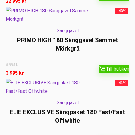
22 995
kr
- 43%
Sänggavel
PRIMO HIGH 180 Sänggavel Sammet
Mörkgrå
6 995
kr
Till butiken
3 995
kr
- 41%
Sänggavel
ELIE EXCLUSIVE Sängpaket 180 Fast/Fast
Offwhite