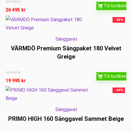
44 790
kr
Till butiken
26 495
kr
- 38%
Sänggavel
VÄRMDÖ Premium Sängpaket 180 Velvet
Greige
32 490
kr
Till butiken
19 995
kr
- 44%
Sänggavel
PRIMO HIGH 160 Sänggavel Sammet Beige