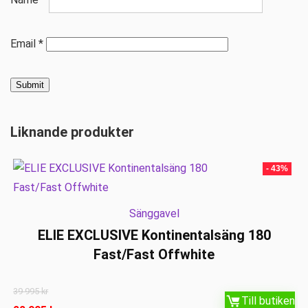
Email
*
Liknande produkter
- 43%
Sänggavel
ELIE EXCLUSIVE Kontinentalsäng 180
Fast/Fast Offwhite
39 995
kr
Till butiken