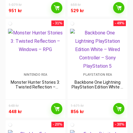
60 Hz, för långa
1 079
överföringsavstånd, 50 m
kr
658
kr
951
kr
529
kr
- 31%
- 49%
NINTENDO REA
PLAYSTATION REA
Monster Hunter Stories 3:
Backbone One Lightning
Twisted Reflection –
PlayStation Edition White –
Windows – RPG
Wired Controller – Sony
PlayStation 5
648
kr
1 671
kr
448
kr
856
kr
- 20%
- 30%