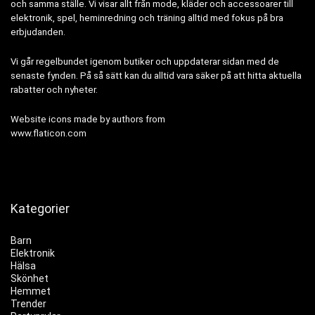
och samma ställe. Vi visar allt från mode, kläder och accessoarer till
elektronik, spel, heminredning och träning alltid med fokus på bra
erbjudanden.
Vi går regelbundet igenom butiker och uppdaterar sidan med de
senaste fynden. På så sätt kan du alltid vara säker på att hitta aktuella
rabatter och nyheter.
Website icons made by authors from
www.flaticon.com
Kategorier
Barn
Elektronik
Hälsa
Skönhet
Hemmet
Trender