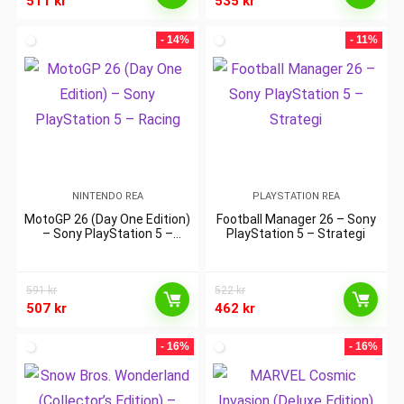
511
kr
535
kr
- 14%
- 11%
NINTENDO REA
PLAYSTATION REA
MotoGP 26 (Day One Edition)
Football Manager 26 – Sony
– Sony PlayStation 5 –
PlayStation 5 – Strategi
Racing
591
kr
522
kr
507
kr
462
kr
- 16%
- 16%