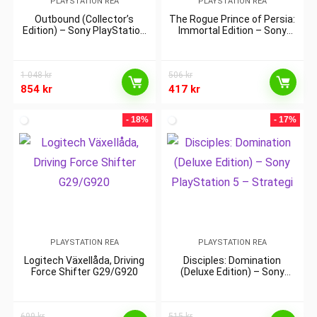
PLAYSTATION REA
PLAYSTATION REA
Outbound (Collector’s
The Rogue Prince of Persia:
Edition) – Sony PlayStation
Immortal Edition – Sony
5 – Äventyr
PlayStation 5 – Action /
äventyr
1 048
kr
506
kr
854
kr
417
kr
- 18%
- 17%
PLAYSTATION REA
PLAYSTATION REA
Logitech Växellåda, Driving
Disciples: Domination
Force Shifter G29/G920
(Deluxe Edition) – Sony
PlayStation 5 – Strategi
699
kr
515
kr