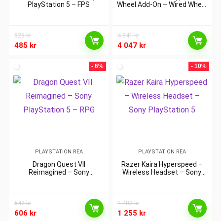
PlayStation 5 – FPS
Wheel Add-On – Wired Wheel
– Sony PlayStation 4
526
kr
4 341
kr
485
kr
4 047
kr
- 6%
- 10%
PLAYSTATION REA
PLAYSTATION REA
Dragon Quest VII
Razer Kaira Hyperspeed –
Reimagined – Sony
Wireless Headset – Sony
PlayStation 5 – RPG
PlayStation 5
642
kr
1 402
kr
606
kr
1 255
kr