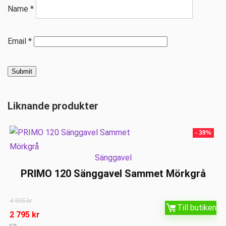
Name
*
Email
*
Liknande produkter
- 39%
Sänggavel
PRIMO 120 Sänggavel Sammet Mörkgrå
4 595
kr
Till butiken
2 795
kr