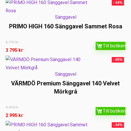
- 44%
Sänggavel
PRIMO HIGH 160 Sänggavel Sammet Rosa
6 795
kr
Till butiken
3 795
kr
- 45%
Sänggavel
VÄRMDÖ Premium Sänggavel 140 Velvet
Mörkgrå
5 495
kr
Till butiken
2 995
kr
- 44%