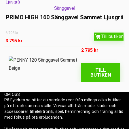
Sänggavel
PRIMO HIGH 160 Sänggavel Sammet Ljusgrå
6 795
kr
Till butiken
3 795
kr
2 795
kr
TILL
BUTIKEN
OM OSS
På Fyndrea.se hittar du samlade reor från många olika butiker
på ett och samma ställe. Vi visar allt från mode, kläder och
accessoarer till elektronik, spel, heminredning och träning alltid
med fokus på bra erbjudanden.