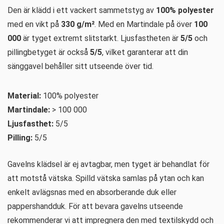
Den är klädd i ett vackert sammetstyg av
100% polyester
med en vikt på
330 g/m²
. Med en Martindale på över
100
000
är tyget extremt slitstarkt. Ljusfastheten är
5/5
och
pillingbetyget är också
5/5
, vilket garanterar att din
sänggavel behåller sitt utseende över tid.
Material:
100% polyester
Martindale:
> 100 000
Ljusfasthet:
5/5
Pilling:
5/5
Gavelns klädsel är ej avtagbar, men tyget är behandlat för
att motstå vätska. Spilld vätska samlas på ytan och kan
enkelt avlägsnas med en absorberande duk eller
pappershandduk. För att bevara gavelns utseende
rekommenderar vi att impregnera den med textilskydd och