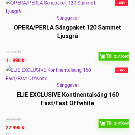
- 48%
Sänggavel
OPERA/PERLA Sängpaket 120 Sammet
Ljusgrå
22 990
kr
Till butiken
11 990
kr
- 36%
Sänggavel
ELIE EXCLUSIVE Kontinentalsäng 160
Fast/Fast Offwhite
35 995
kr
Till butiken
22 995
kr