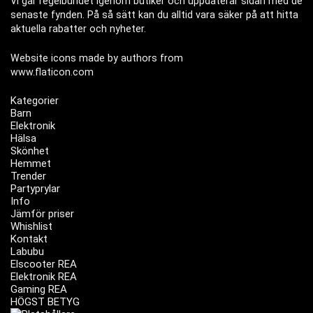
Vi går regelbundet igenom butiker och uppdaterar sidan med de
senaste fynden. På så sätt kan du alltid vara säker på att hitta
aktuella rabatter och nyheter.
Website icons made by authors from
www.flaticon.com
Kategorier
Barn
Elektronik
Hälsa
Skönhet
Hemmet
Trender
Partyprylar
Info
Jämför priser
Whishlist
Kontakt
Labubu
Elscooter REA
Elektronik REA
Gaming REA
HÖGST BETYG