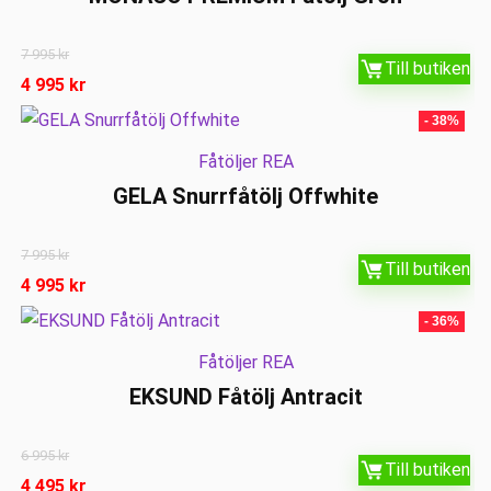
7 995
kr
Till butiken
4 995
kr
- 38%
Fåtöljer REA
GELA Snurrfåtölj Offwhite
7 995
kr
Till butiken
4 995
kr
- 36%
Fåtöljer REA
EKSUND Fåtölj Antracit
6 995
kr
Till butiken
4 495
kr