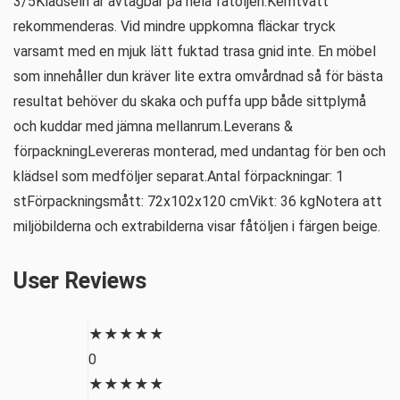
3/5Klädseln är avtagbar på hela fåtöljen.Kemtvätt
rekommenderas. Vid mindre uppkomna fläckar tryck
varsamt med en mjuk lätt fuktad trasa gnid inte. En möbel
som innehåller dun kräver lite extra omvårdnad så för bästa
resultat behöver du skaka och puffa upp både sittplymå
och kuddar med jämna mellanrum.Leverans &
förpackningLevereras monterad, med undantag för ben och
klädsel som medföljer separat.Antal förpackningar: 1
stFörpackningsmått: 72x102x120 cmVikt: 36 kgNotera att
miljöbilderna och extrabilderna visar fåtöljen i färgen beige.
User Reviews
★
★
★
★
★
0
★
★
★
★
★