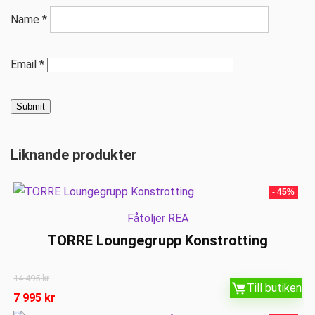
Name
*
Email
*
Liknande produkter
- 45%
Fåtöljer REA
TORRE Loungegrupp Konstrotting
14 495
kr
Till butiken
7 995
kr