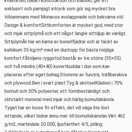
kvaliteten, både i konstruktion och klädsel, ger ett
exklusivt och pampigt intryck som gör sig mycket bra
tillsammans med Monacos avslappnade och bekväma stil.
Design & komfortSittkomforten är mycket god, med stor
och mjuk sittplymå och ett något längre sittdjup än vanligt.
Sittplymån har en kärna av bonellfjädrar och är täckt av
kallskum 35 kg/m³ med en duntopp för bästa möjliga
komfort.Fåtöljens ryggstöd består av tre större (55×55)
och två mindre (40×40) kuvertkuddar i dun som kan
placeras efter eget behag.Stomme av furuträ, träfiberskiva
och plywood.Ben i svart plast.Tyg & skötselKlädsel i 70%
bomull och 30% polyester, ett formbeständigt och
slitstarkt material med mjuk och härlig bomullskänsla.
Tyget har en loose fit-effekt, det vill säga lite löst
sittande, vilket bidrar ännu mer till bomullskänslan.Vikt 462
g/m2, martindale 20 000, ljusfasthet 4/5, pilling