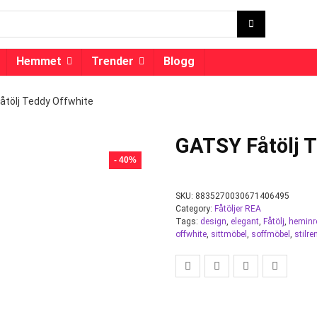
Hemmet
Trender
Blogg
åtölj Teddy Offwhite
GATSY Fåtölj 
- 40%
SKU:
8835270030671406495
Category:
Fåtöljer REA
Tags:
design
,
elegant
,
Fåtölj
,
heminr
offwhite
,
sittmöbel
,
soffmöbel
,
stilre