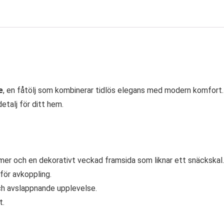
e
, en fåtölj som kombinerar tidlös elegans med modern komfort. 
etalj för ditt hem.
rmer och en dekorativt veckad framsida som liknar ett snäckskal.
för avkoppling.
ch avslappnande upplevelse.
t.