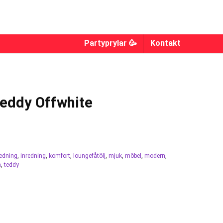
Partyprylar 🥳
Kontakt
Teddy Offwhite
edning
,
inredning
,
komfort
,
loungefåtölj
,
mjuk
,
möbel
,
modern
,
n
,
teddy