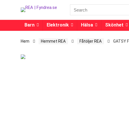
Barn
Elektronik
Hälsa
Skönhet
Hem
Hemmet REA
Fåtöljer REA
GATSY F