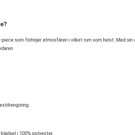
te?
t-piece som förhöjer atmosfären i vilket rum som helst. Med si
edaren.
extilrengöring.
 klädsel i 100% polyester.