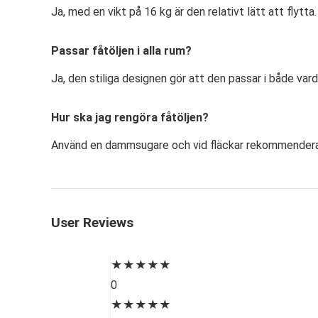
Ja, med en vikt på 16 kg är den relativt lätt att flytta.
Passar fåtöljen i alla rum?
Ja, den stiliga designen gör att den passar i både va
Hur ska jag rengöra fåtöljen?
Använd en dammsugare och vid fläckar rekommenderas
User Reviews
★
★
★
★
★
0
★
★
★
★
★