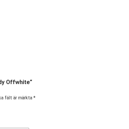
dy Offwhite”
ka fält är märkta
*