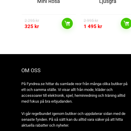
Mini Rosa
Ljusgrå
2 295
kr
2 995
kr
325
kr
1 495
kr
OM OSS
På Fyndrea.se hittar du samlade reor från många olika butiker på
ett och samma ställe. Vi visar allt från mode, kläder och
accessoarer till elektronik, spel, heminredning och träning alltid
med fokus på bra erbjudanden.
Vi går regelbundet igenom butiker och uppdaterar sidan med de
senaste fynden. På så sätt kan du alltid vara säker på att hitta
aktuella rabatter och nyheter.