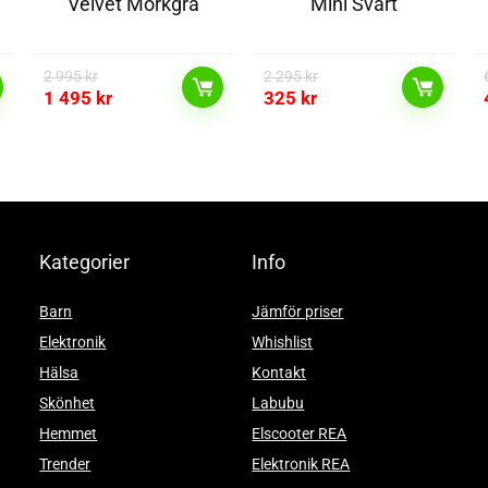
Velvet Mörkgrå
Mini Svart
2 995
kr
2 295
kr
1 495
kr
325
kr
Kategorier
Info
Barn
Jämför priser
Elektronik
Whishlist
Hälsa
Kontakt
Skönhet
Labubu
Hemmet
Elscooter REA
Trender
Elektronik REA