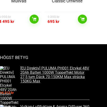
Mullvad
Classic Offwhite
6 995
kr
1 395
kr
4 495
kr
695
kr
HÖGST BETYG
[EU Direktiv] PULUMA PH001 Elcykel 48V
20Ah Batteri 1000W Toppeffekt Motor
27,5 tum Däck 70-150KM Max sträcka
150KG Max
35 922
kr
16 215
kr
Vulkan-Luftfuktare & Aroma Diffuser 360