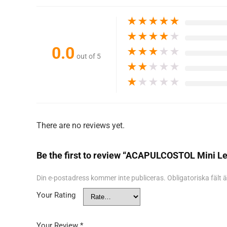
★
★
★
★
★
★
★
★
★
★
0.0
★
★
★
★
★
out of 5
★
★
★
★
★
★
★
★
★
★
There are no reviews yet.
Be the first to review “ACAPULCOSTOL Mini L
Din e-postadress kommer inte publiceras.
Obligatoriska fält
Your Rating
Your Review
*