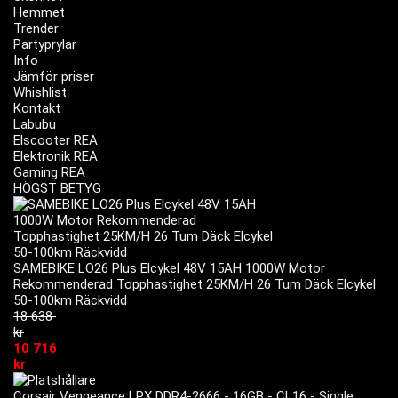
Hemmet
Trender
Partyprylar
Info
Jämför priser
Whishlist
Kontakt
Labubu
Elscooter REA
Elektronik REA
Gaming REA
HÖGST BETYG
SAMEBIKE LO26 Plus Elcykel 48V 15AH 1000W Motor
Rekommenderad Topphastighet 25KM/H 26 Tum Däck Elcykel
50-100km Räckvidd
18 638
kr
10 716
kr
Corsair Vengeance LPX DDR4-2666 - 16GB - CL16 - Single