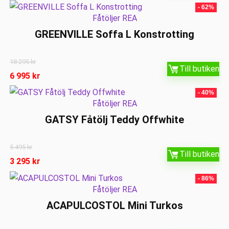
- 62%
Fåtöljer REA
GREENVILLE Soffa L Konstrotting
18 295
kr
Till butiken
6 995
kr
- 40%
Fåtöljer REA
GATSY Fåtölj Teddy Offwhite
5 495
kr
Till butiken
3 295
kr
- 86%
Fåtöljer REA
ACAPULCOSTOL Mini Turkos