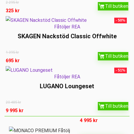
2 295
kr
Till butiken
325
kr
- 50%
Fåtöljer REA
SKAGEN Nackstöd Classic Offwhite
1 395
kr
Till butiken
695
kr
- 51%
Fåtöljer REA
LUGANO Loungeset
20 485
kr
Till butiken
9 995
kr
4 995
kr