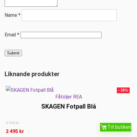
Name
*
Email
*
Liknande produkter
- 38%
Fåtöljer REA
SKAGEN Fotpall Blå
3 995
kr
Till butiken
2 495
kr