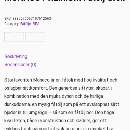
SKU:
8835270037197612563
Category:
Fåtöljer REA
Beskrivning
Recensioner (0)
Storfavoriten Monaco är en fåtölj med hög kvalitet och
oslagbar sittkomfort. Den generösa sittytan skapar, i
kombination med den mjuka dynan och de härliga
dunkuddarna, en mysig fåtölj som på ett avslappnat sätt
bjuder in till umgänge – så som en fåtölj bör. Den höga
kvaliteten, både i konstruktion och klädsel, ger ett
exklusivt och pampigt intryck som gör sig mycket bra