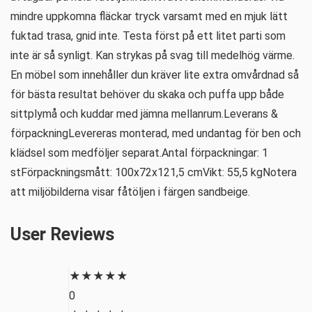
mindre uppkomna fläckar tryck varsamt med en mjuk lätt
fuktad trasa, gnid inte. Testa först på ett litet parti som
inte är så synligt. Kan strykas på svag till medelhög värme.
En möbel som innehåller dun kräver lite extra omvårdnad så
för bästa resultat behöver du skaka och puffa upp både
sittplymå och kuddar med jämna mellanrum.Leverans &
förpackningLevereras monterad, med undantag för ben och
klädsel som medföljer separat.Antal förpackningar: 1
stFörpackningsmått: 100x72x121,5 cmVikt: 55,5 kgNotera
att miljöbilderna visar fåtöljen i färgen sandbeige.
User Reviews
★
★
★
★
★
0