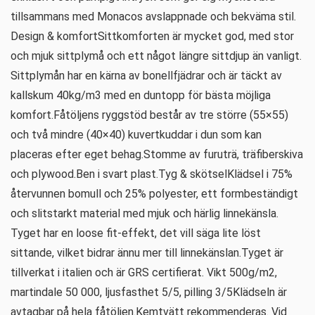
tillsammans med Monacos avslappnade och bekväma stil.
Design & komfortSittkomforten är mycket god, med stor
och mjuk sittplymå och ett något längre sittdjup än vanligt.
Sittplymån har en kärna av bonellfjädrar och är täckt av
kallskum 40kg/m3 med en duntopp för bästa möjliga
komfort.Fåtöljens ryggstöd består av tre större (55×55)
och två mindre (40×40) kuvertkuddar i dun som kan
placeras efter eget behag.Stomme av furuträ, träfiberskiva
och plywood.Ben i svart plast.Tyg & skötselKlädsel i 75%
återvunnen bomull och 25% polyester, ett formbeständigt
och slitstarkt material med mjuk och härlig linnekänsla.
Tyget har en loose fit-effekt, det vill säga lite löst
sittande, vilket bidrar ännu mer till linnekänslan.Tyget är
tillverkat i italien och är GRS certifierat. Vikt 500g/m2,
martindale 50 000, ljusfasthet 5/5, pilling 3/5Klädseln är
avtagbar på hela fåtöljen.Kemtvätt rekommenderas. Vid