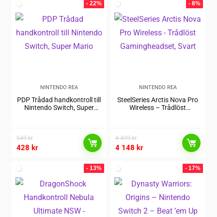
- 22%
- 8%
NINTENDO REA
NINTENDO REA
PDP Trådad handkontroll till
SteelSeries Arctis Nova Pro
Nintendo Switch, Super
Wireless – Trådlöst
Mario
Gamingheadset, Svart
549
kr
4 499
kr
428
kr
4 148
kr
- 13%
- 17%