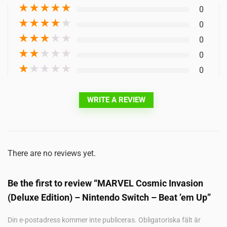
★
★
★
★
★
0
★
★
★
★
★
0
★
★
★
★
★
0
★
★
★
★
★
0
★
★
★
★
★
0
WRITE A REVIEW
There are no reviews yet.
Be the first to review “MARVEL Cosmic Invasion
(Deluxe Edition) – Nintendo Switch – Beat ’em Up”
Din e-postadress kommer inte publiceras.
Obligatoriska fält är