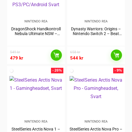
NINTENDO REA
NINTENDO REA
DragonShock Handkontroll
Dynasty Warriors: Origins –
Nebula Ultimate NSW –
Nintendo Switch 2 – Beat
PS3/PC/Android Svart
’em Up
549
kr
658
kr
479
kr
544
kr
- 26%
- 9%
NINTENDO REA
NINTENDO REA
SteelSeries Arctis Nova 1 –
SteelSeries Arctis Nova Pro –