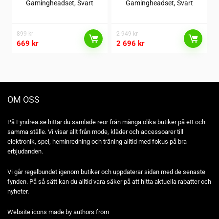
Gamingheadset, Svart
Gamingheadset, Svart
899
kr
2 949
kr
669
kr
2 696
kr
OM OSS
På Fyndrea.se hittar du samlade reor från många olika butiker på ett och
samma ställe. Vi visar allt från mode, kläder och accessoarer till
elektronik, spel, heminredning och träning alltid med fokus på bra
erbjudanden.
Vi går regelbundet igenom butiker och uppdaterar sidan med de senaste
fynden. På så sätt kan du alltid vara säker på att hitta aktuella rabatter och
nyheter.
Website icons made by authors from