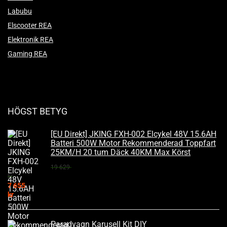
Labubu
Elscooter REA
Elektronik REA
Gaming REA
HÖGST BETYG
[EU Direkt] JKING FXH-002 Elcykel 48V 15.6AH
Batteri 500W Motor Rekommenderad Toppfart
25KM/H 20 tum Däck 40KM Max Körst
19 629
kr
7 655
kr
Paradvagn Karusell Kit DIY