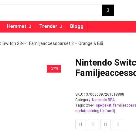
Hemmet
Trender
Blogg
o Switch 23-i-1 Familjeaccessoarset 2 – Orange & Blå
Nintendo Switc
- 17%
Familjeaccesso
SKU:
1370086397261018808
Category:
Nintendo REA
Tags:
23-i-1 spelpaket
,
familjeacces
spelutrustning för familj