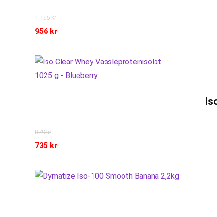
1 195
kr
956
kr
Is
879
kr
735
kr