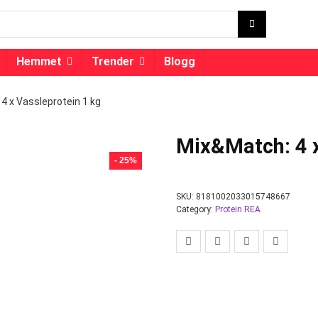
Hemmet
Trender
Blogg
4 x Vassleprotein 1 kg
Mix&Match: 4 x
- 25%
SKU:
8181002033015748667
Category:
Protein REA