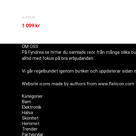
1 495
kr
1 099
kr
OM OSS
På Fyndrea.se hittar du samlade reor från många olika but
alltid med fokus på bra erbjudanden.
Vi går regelbundet igenom butiker och uppdaterar sidan me
Website icons made by authors from
www.flaticon.com
Kategorier
Barn
Elektronik
Hälsa
Skönhet
Hemmet
Trender
Partyprylar