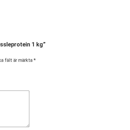
assleprotein 1 kg”
ka fält är märkta
*