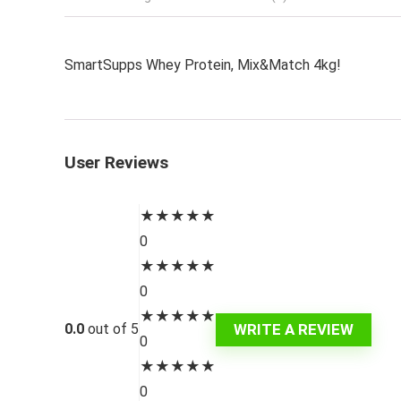
SmartSupps Whey Protein, Mix&Match 4kg!
User Reviews
★
★
★
★
★
0
★
★
★
★
★
0
★
★
★
★
★
WRITE A REVIEW
0.0
out of 5
0
★
★
★
★
★
0