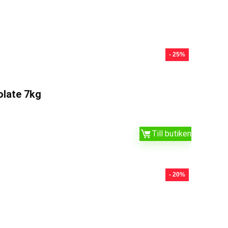
- 25%
late 7kg
Till butiken
- 20%