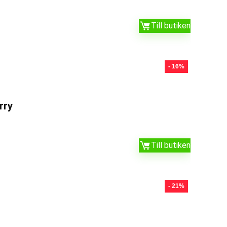
Till butiken
- 16%
rry
Till butiken
- 21%