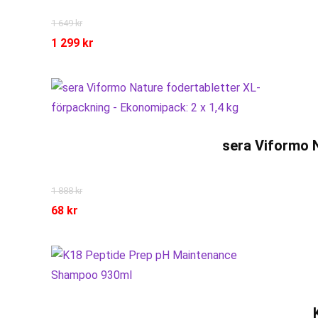
1 649
kr
1 299
kr
sera Viformo N
1 888
kr
68
kr