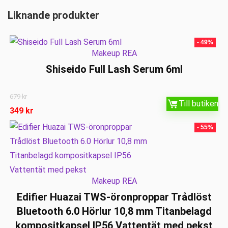
Liknande produkter
- 49%
Makeup REA
Shiseido Full Lash Serum 6ml
679
kr
Till butiken
349
kr
- 55%
Makeup REA
Edifier Huazai TWS-öronproppar Trådlöst
Bluetooth 6.0 Hörlur 10,8 mm Titanbelagd
kompositkapsel IP56 Vattentät med pekst