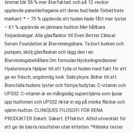
timmar blir 56 % mer återfuktad. och på 12 veckor
upplevde paneldeltagarna att deras hud hade förbättrats
markant: * – 73 % upplevde att huden hade fått mer lyster
– 61 % upplevde en jämnare hudton Mer hållbara
förpackningar: Alla glasflaskor till Even Better Clinical
Serum Foundation är återvinningsbara. Ta bort korken och
pumpen, skölj glasflaskan och lägg den i en
återvinningsbehållare.Om formulan:Nyckelingredienser:
Hyaluronsyra Hjälper till att fylla ut huden med fukt för att
ge en fräsch, ungdomlig look. Salicylsyra: Bidrar till att
återställa hudens lyster och förnya hudytan. C-vitamin och
UP302: C-vitamin är en mångsidig superstjärna som ljusar
upp hudtonen och UP302 riktar in sig på mörka fläckar och
ojämn hudton. CLINIQUES FILOSOFI FÖR RENA
PRODUKTER Enkelt. Säkert. Effektivt. Alltid utvecklat för
att ge de bästa resultaten utan irritation. *Kliniska tester