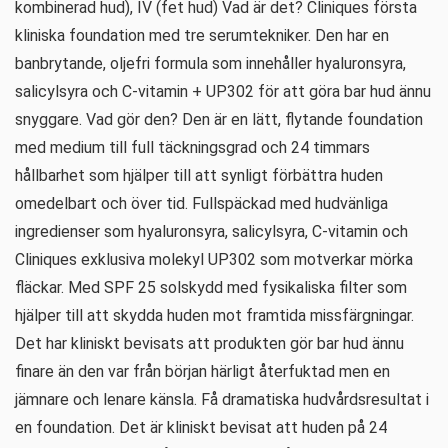
kombinerad hud), IV (fet hud) Vad är det? Cliniques första
kliniska foundation med tre serumtekniker. Den har en
banbrytande, oljefri formula som innehåller hyaluronsyra,
salicylsyra och C-vitamin + UP302 för att göra bar hud ännu
snyggare. Vad gör den? Den är en lätt, flytande foundation
med medium till full täckningsgrad och 24 timmars
hållbarhet som hjälper till att synligt förbättra huden
omedelbart och över tid. Fullspäckad med hudvänliga
ingredienser som hyaluronsyra, salicylsyra, C-vitamin och
Cliniques exklusiva molekyl UP302 som motverkar mörka
fläckar. Med SPF 25 solskydd med fysikaliska filter som
hjälper till att skydda huden mot framtida missfärgningar.
Det har kliniskt bevisats att produkten gör bar hud ännu
finare än den var från början härligt återfuktad men en
jämnare och lenare känsla. Få dramatiska hudvårdsresultat i
en foundation. Det är kliniskt bevisat att huden på 24