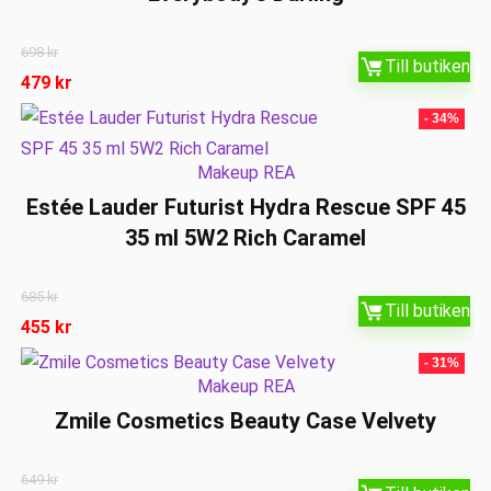
698
kr
Till butiken
479
kr
- 34%
Makeup REA
Estée Lauder Futurist Hydra Rescue SPF 45
35 ml 5W2 Rich Caramel
685
kr
Till butiken
455
kr
- 31%
Makeup REA
Zmile Cosmetics Beauty Case Velvety
649
kr