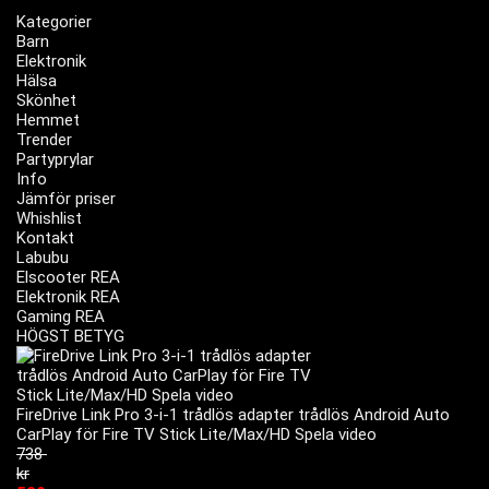
Kategorier
Barn
Elektronik
Hälsa
Skönhet
Hemmet
Trender
Partyprylar
Info
Jämför priser
Whishlist
Kontakt
Labubu
Elscooter REA
Elektronik REA
Gaming REA
HÖGST BETYG
FireDrive Link Pro 3-i-1 trådlös adapter trådlös Android Auto
CarPlay för Fire TV Stick Lite/Max/HD Spela video
738
kr