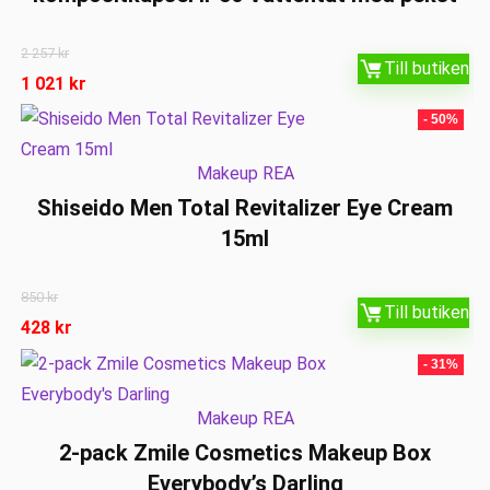
2 257
kr
Till butiken
1 021
kr
- 50%
Makeup REA
Shiseido Men Total Revitalizer Eye Cream
15ml
850
kr
Till butiken
428
kr
- 31%
Makeup REA
2-pack Zmile Cosmetics Makeup Box
Everybody’s Darling