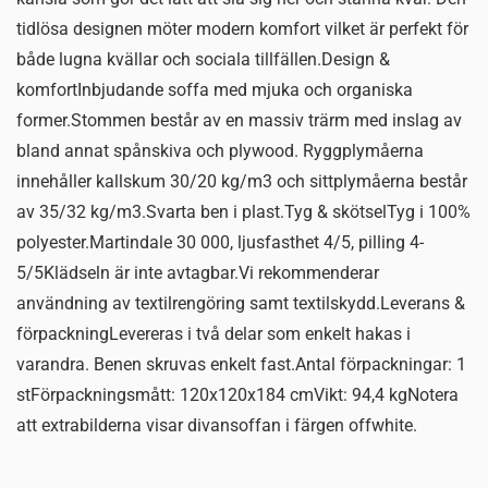
tidlösa designen möter modern komfort vilket är perfekt för
både lugna kvällar och sociala tillfällen.Design &
komfortInbjudande soffa med mjuka och organiska
former.Stommen består av en massiv trärm med inslag av
bland annat spånskiva och plywood. Ryggplymåerna
innehåller kallskum 30/20 kg/m3 och sittplymåerna består
av 35/32 kg/m3.Svarta ben i plast.Tyg & skötselTyg i 100%
polyester.Martindale 30 000, ljusfasthet 4/5, pilling 4-
5/5Klädseln är inte avtagbar.Vi rekommenderar
användning av textilrengöring samt textilskydd.Leverans &
förpackningLevereras i två delar som enkelt hakas i
varandra. Benen skruvas enkelt fast.Antal förpackningar: 1
stFörpackningsmått: 120x120x184 cmVikt: 94,4 kgNotera
att extrabilderna visar divansoffan i färgen offwhite.