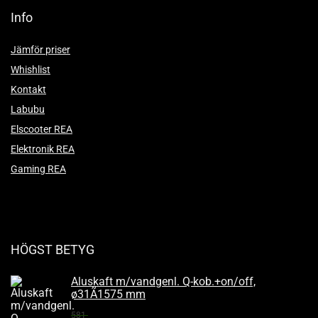
Info
Jämför priser
Whishlist
Kontakt
Labubu
Elscooter REA
Elektronik REA
Gaming REA
HÖGST BETYG
Aluskaft m/vandgenl. Q-kob.+on/off,
ø31Ã1575 mm
581