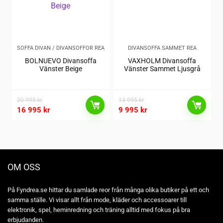
SOFFA DIVAN / DIVANSOFFOR REA
DIVANSOFFA SAMMET REA
BOLNUEVO Divansoffa
VAXHOLM Divansoffa
Vänster Beige
Vänster Sammet Ljusgrå
20 995
kr
13 995
kr
16 995
kr
9 995
kr
OM OSS
På Fyndrea.se hittar du samlade reor från många olika butiker på ett och
samma ställe. Vi visar allt från mode, kläder och accessoarer till
elektronik, spel, heminredning och träning alltid med fokus på bra
erbjudanden.