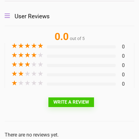
User Reviews
0.0
out of 5
★
★
★
★
★
0
★
★
★
★
★
0
★
★
★
★
★
0
★
★
★
★
★
0
★
★
★
★
★
0
WRITE A REVIEW
There are no reviews yet.