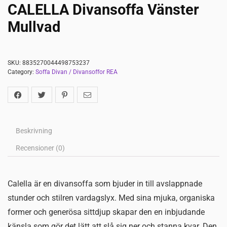
CALELLA Divansoffa Vänster
Mullvad
SKU:
8835270044498753237
Category:
Soffa Divan / Divansoffor REA
Beskrivning
Recensioner (0)
Calella är en divansoffa som bjuder in till avslappnade
stunder och stilren vardagslyx. Med sina mjuka, organiska
former och generösa sittdjup skapar den en inbjudande
känsla som gör det lätt att slå sig ner och stanna kvar. Den