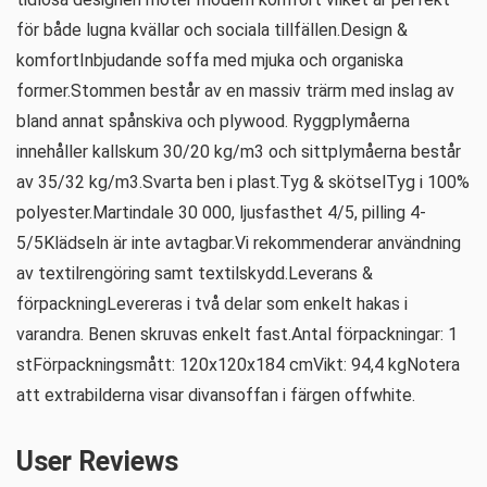
för både lugna kvällar och sociala tillfällen.Design &
komfortInbjudande soffa med mjuka och organiska
former.Stommen består av en massiv trärm med inslag av
bland annat spånskiva och plywood. Ryggplymåerna
innehåller kallskum 30/20 kg/m3 och sittplymåerna består
av 35/32 kg/m3.Svarta ben i plast.Tyg & skötselTyg i 100%
polyester.Martindale 30 000, ljusfasthet 4/5, pilling 4-
5/5Klädseln är inte avtagbar.Vi rekommenderar användning
av textilrengöring samt textilskydd.Leverans &
förpackningLevereras i två delar som enkelt hakas i
varandra. Benen skruvas enkelt fast.Antal förpackningar: 1
stFörpackningsmått: 120x120x184 cmVikt: 94,4 kgNotera
att extrabilderna visar divansoffan i färgen offwhite.
User Reviews