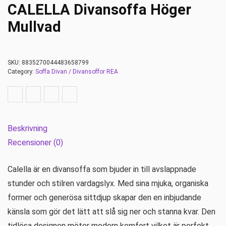
CALELLA Divansoffa Höger
Mullvad
SKU:
8835270044483658799
Category:
Soffa Divan / Divansoffor REA
Beskrivning
Recensioner (0)
Calella är en divansoffa som bjuder in till avslappnade
stunder och stilren vardagslyx. Med sina mjuka, organiska
former och generösa sittdjup skapar den en inbjudande
känsla som gör det lätt att slå sig ner och stanna kvar. Den
tidlösa designen möter modern komfort vilket är perfekt