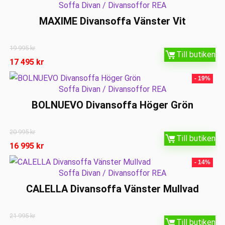
Soffa Divan / Divansoffor REA
MAXIME Divansoffa Vänster Vit
19 995
kr
Till butiken
17 495
kr
- 19%
Soffa Divan / Divansoffor REA
BOLNUEVO Divansoffa Höger Grön
20 995
kr
Till butiken
16 995
kr
- 14%
Soffa Divan / Divansoffor REA
CALELLA Divansoffa Vänster Mullvad
21 995
kr
Till butiken