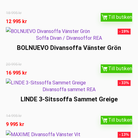
18 995
kr
Till butiken
12 995
kr
- 19%
Soffa Divan / Divansoffor REA
BOLNUEVO Divansoffa Vänster Grön
20 995
kr
Till butiken
16 995
kr
- 33%
Divansoffa sammet REA
LINDE 3-Sitssoffa Sammet Greige
14 995
kr
Till butiken
9 995
kr
- 13%