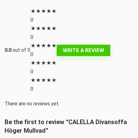
★
★
★
★
★
0
★
★
★
★
★
0
★
★
★
★
★
WRITE A REVIEW
0.0
out of 5
0
★
★
★
★
★
0
★
★
★
★
★
0
There are no reviews yet.
Be the first to review “CALELLA Divansoffa
Höger Mullvad”