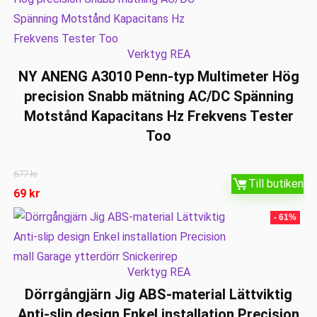
Verktyg REA
NY ANENG A3010 Penn-typ Multimeter Hög
precision Snabb mätning AC/DC Spänning
Motstånd Kapacitans Hz Frekvens Tester
Too
677
kr
Till butiken
69
kr
- 61%
Verktyg REA
Dörrgångjärn Jig ABS-material Lättviktig
Anti-slip design Enkel installation Precision