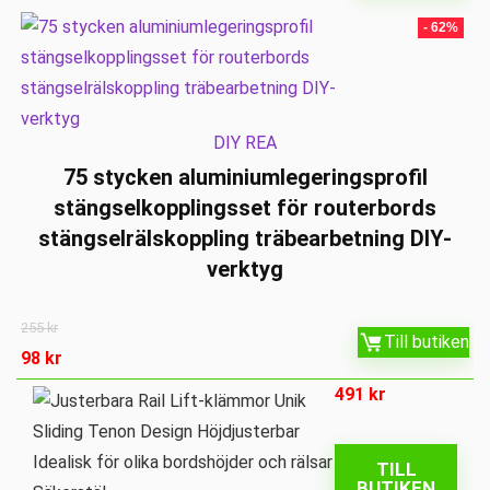
- 62%
DIY REA
75 stycken aluminiumlegeringsprofil
stängselkopplingsset för routerbords
stängselrälskoppling träbearbetning DIY-
verktyg
255
kr
Till butiken
98
kr
491
kr
TILL
BUTIKEN