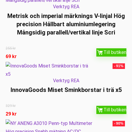
Verktyg REA
Metrisk och imperial märknings V-linjal Hög
precision Hållbart aluminiumlegering
Mångsidig parallell/vertikal linje Scri
255
kr
Till butiken
69
kr
- 91%
Verktyg REA
InnovaGoods Miset Sminkborstar i trä x5
329
kr
Till butiken
29
kr
- 90%