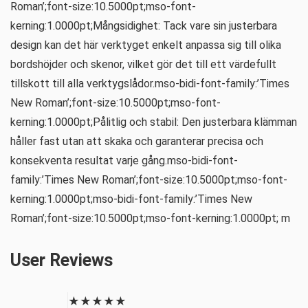
Roman’;font-size:10.5000pt;mso-font-
kerning:1.0000pt;Mångsidighet: Tack vare sin justerbara
design kan det här verktyget enkelt anpassa sig till olika
bordshöjder och skenor, vilket gör det till ett värdefullt
tillskott till alla verktygslådor.mso-bidi-font-family:’Times
New Roman’;font-size:10.5000pt;mso-font-
kerning:1.0000pt;Pålitlig och stabil: Den justerbara klämman
håller fast utan att skaka och garanterar precisa och
konsekventa resultat varje gång.mso-bidi-font-
family:’Times New Roman’;font-size:10.5000pt;mso-font-
kerning:1.0000pt;mso-bidi-font-family:’Times New
Roman’;font-size:10.5000pt;mso-font-kerning:1.0000pt; m
User Reviews
★
★
★
★
★