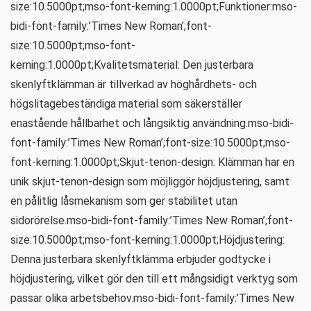
size:10.5000pt;mso-font-kerning:1.0000pt;Funktioner:mso-
bidi-font-family:’Times New Roman’;font-
size:10.5000pt;mso-font-
kerning:1.0000pt;Kvalitetsmaterial: Den justerbara
skenlyftklämman är tillverkad av höghårdhets- och
högslitagebeständiga material som säkerställer
enastående hållbarhet och långsiktig användning.mso-bidi-
font-family:’Times New Roman’;font-size:10.5000pt;mso-
font-kerning:1.0000pt;Skjut-tenon-design: Klämman har en
unik skjut-tenon-design som möjliggör höjdjustering, samt
en pålitlig låsmekanism som ger stabilitet utan
sidorörelse.mso-bidi-font-family:’Times New Roman’;font-
size:10.5000pt;mso-font-kerning:1.0000pt;Höjdjustering:
Denna justerbara skenlyftklämma erbjuder godtycke i
höjdjustering, vilket gör den till ett mångsidigt verktyg som
passar olika arbetsbehov.mso-bidi-font-family:’Times New