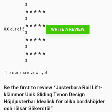
0
★
★
★
★
★
0
★
★
★
★
★
WRITE A REVIEW
0.0
out of 5
0
★
★
★
★
★
0
★
★
★
★
★
0
There are no reviews yet.
Be the first to review “Justerbara Rail Lift-
klämmor Unik Sliding Tenon Design
Höjdjusterbar Idealisk för olika bordshöjder
och rälsar Säkerstäl”