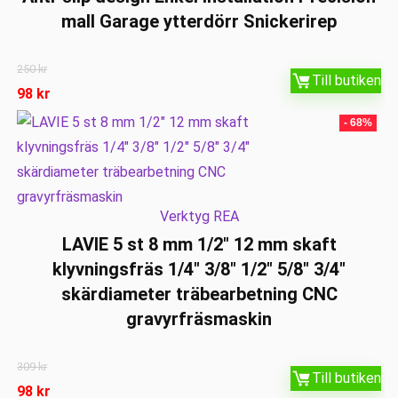
mall Garage ytterdörr Snickerirep
250
kr
Till butiken
98
kr
- 68%
Verktyg REA
LAVIE 5 st 8 mm 1/2″ 12 mm skaft
klyvningsfräs 1/4″ 3/8″ 1/2″ 5/8″ 3/4″
skärdiameter träbearbetning CNC
gravyrfräsmaskin
309
kr
Till butiken
98
kr