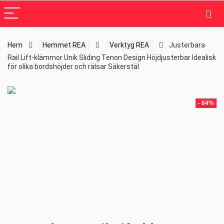
Hem
Hemmet REA
Verktyg REA
Justerbara
Rail Lift-klämmor Unik Sliding Tenon Design Höjdjusterbar Idealisk
för olika bordshöjder och rälsar Säkerstäl
- 64%