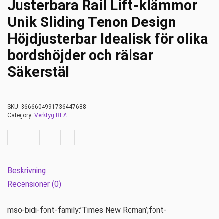
Justerbara Rail Lift-klämmor
Unik Sliding Tenon Design
Höjdjusterbar Idealisk för olika
bordshöjder och rälsar
Säkerstäl
SKU:
8666604991736447688
Category:
Verktyg REA
Beskrivning
Recensioner (0)
mso-bidi-font-family:’Times New Roman’;font-