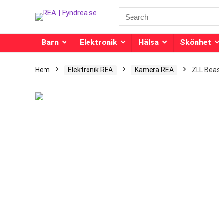
Barn
Elektronik
Hälsa
Skönhet
Hem
Elektronik REA
Kamera REA
ZLL Beas