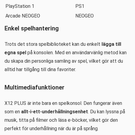
PlayStation 1
PS1
Arcade NEOGEO
NEOGEO
Enkel spelhantering
Trots det stora spelbiblioteket kan du enkelt
lägga till
egna spel
på konsolen. Med en användarvänlig metod kan
du skapa din personliga samling av spel, vilket gör att du
alltid har tillgång till dina favoriter.
Multimediafunktioner
X12 PLUS är inte bara en spelkonsol. Den fungerar även
som en
allt-i-ett-underhållningsenhet
. Du kan lyssna på
musik, titta på filmer och läsa e-böcker, vilket gör den
perfekt för underhållning när du är på språng.