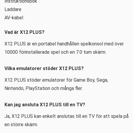
Instruktionsbok
Laddare
AV-kabel
Vad är X12 PLUS?
X12 PLUS är en portabel handhållen spelkonsol med över
10000 förinstallerade spel och en 7.0 tum skärm.
Vilka emulatorer stöder X12 PLUS?
X12 PLUS stöder emulatorer för Game Boy, Sega,
Nintendo, PlayStation och många fler.
Kan jag ansluta X12 PLUS till en TV?
Ja, X12 PLUS kan enkelt anslutas till en TV för att spela på
en större skärm.