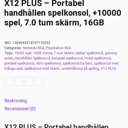
X12 PLUS – Portabel
handhållen spelkonsol, +10000
spel, 7.0 tum skärm, 16GB
SKU:
1369693514107170293
Categories:
Nintendo REA
,
Playstation REA
Tags:
10000 spel
,
16GB minne
,
7 tum skärm
,
bärbar spelkonsol
,
gaming
enhet
,
Handhållen Spelkonsol
,
kompakt spelkonsol
,
mobil spelkonsol
,
portabel spelkonsol
,
retro spelkonsol
,
spelkonsol för barn
,
spelkonsol med
många spel
,
spelkonsol med skärm
,
underhållning på språng
,
X12 PLUS
Beskrivning
Recensioner (0)
X12 PLUS – Portabel handhållen