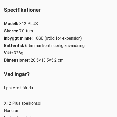
Specifikationer
Modell:
X12 PLUS
Skärm:
7.0 tum
Inbyggt minne:
16GB (stöd för expansion)
Batteritid:
6 timmar kontinuerlig användning
Vikt:
326g
Dimensioner:
28.5×13.5×5.2 cm
Vad ingår?
I paketet får du:
X12 Plus spelkonsol
Hörlurar