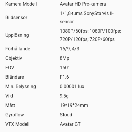
Kamera Modell
Avatar HD Pro-kamera
1/1,8-tums SonyStarvis Ⅱ-
Bildsensor
sensor
1080P/60fps; 1080P/100fps;
Upplösning
720P/120fps; 720P/60fps
Förhållande
16/9; 4/3
Objektiv
8Mp
FOV
160°
Bländare
F1.6
Min. Belysning
0.00001 lux
Vikt
9,5g
Mått
19*19*24mm
Gyroflow
Stödd
VTX Modell
Avatar GT