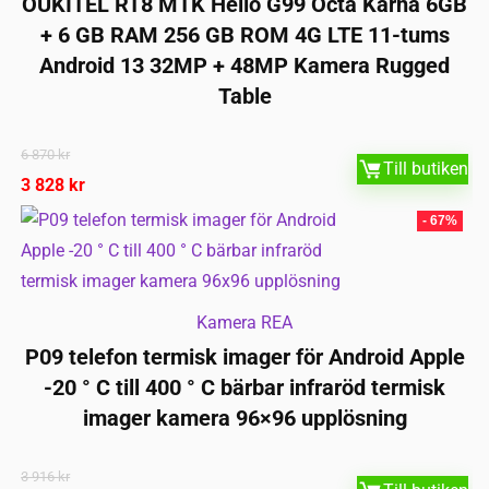
OUKITEL RT8 MTK Helio G99 Octa Kärna 6GB
+ 6 GB RAM 256 GB ROM 4G LTE 11-tums
Android 13 32MP + 48MP Kamera Rugged
Table
6 870
kr
Till butiken
3 828
kr
- 67%
Kamera REA
P09 telefon termisk imager för Android Apple
-20 ° C till 400 ° C bärbar infraröd termisk
imager kamera 96×96 upplösning
3 916
kr