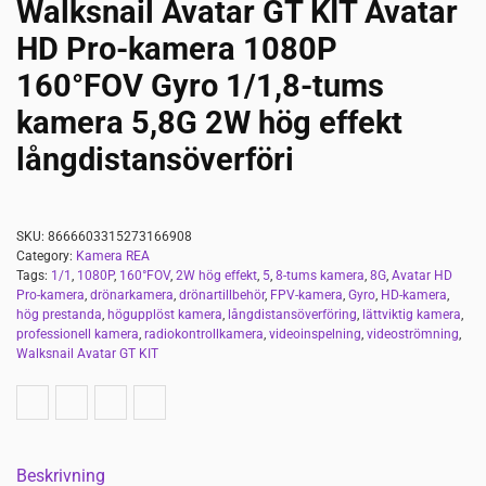
Walksnail Avatar GT KIT Avatar
HD Pro-kamera 1080P
160°FOV Gyro 1/1,8-tums
kamera 5,8G 2W hög effekt
långdistansöverföri
SKU:
8666603315273166908
Category:
Kamera REA
Tags:
1/1
,
1080P
,
160°FOV
,
2W hög effekt
,
5
,
8-tums kamera
,
8G
,
Avatar HD
Pro-kamera
,
drönarkamera
,
drönartillbehör
,
FPV-kamera
,
Gyro
,
HD-kamera
,
hög prestanda
,
högupplöst kamera
,
långdistansöverföring
,
lättviktig kamera
,
professionell kamera
,
radiokontrollkamera
,
videoinspelning
,
videoströmning
,
Walksnail Avatar GT KIT
Beskrivning