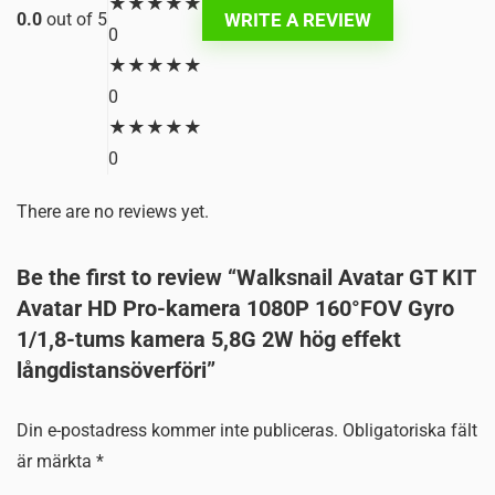
★
★
★
★
★
WRITE A REVIEW
0.0
out of 5
0
★
★
★
★
★
0
★
★
★
★
★
0
There are no reviews yet.
Be the first to review “Walksnail Avatar GT KIT
Avatar HD Pro-kamera 1080P 160°FOV Gyro
1/1,8-tums kamera 5,8G 2W hög effekt
långdistansöverföri”
Din e-postadress kommer inte publiceras.
Obligatoriska fält
är märkta
*