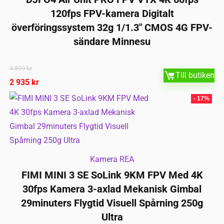
120fps FPV-kamera Digitalt
överföringssystem 32g 1/1.3″ CMOS 4G FPV-
sändare Minnesu
4 899
kr
Till butiken
2 935
kr
- 17%
Kamera REA
FIMI MINI 3 SE SoLink 9KM FPV Med 4K
30fps Kamera 3-axlad Mekanisk Gimbal
29minuters Flygtid Visuell Spårning 250g
Ultra