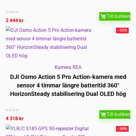
2 935
kr
Till butiken
2 444
kr
- 31%
Kamera REA
DJI Osmo Action 5 Pro Action-kamera med
sensor 4 timmar längre batteritid 360°
HorizonSteady stabilisering Dual OLED hög
6 275
kr
Till butiken
4 318
kr
- 50%