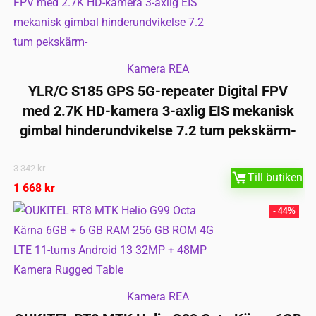
Kamera REA
YLR/C S185 GPS 5G-repeater Digital FPV
med 2.7K HD-kamera 3-axlig EIS mekanisk
gimbal hinderundvikelse 7.2 tum pekskärm-
3 342
kr
Till butiken
1 668
kr
- 44%
Kamera REA