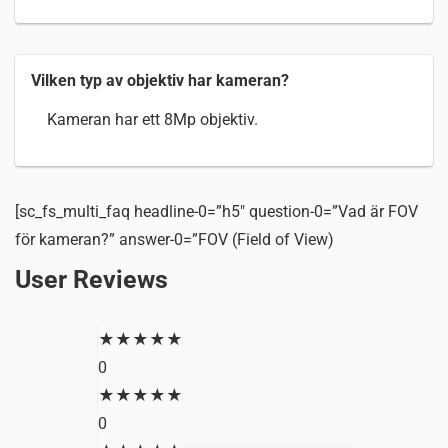
Vilken typ av objektiv har kameran?
Kameran har ett 8Mp objektiv.
[sc_fs_multi_faq headline-0=”h5″ question-0=”Vad är FOV
för kameran?” answer-0=”FOV (Field of View)
User Reviews
★
★
★
★
★
0
★
★
★
★
★
0