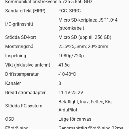
Kommunikationsfrekvens
5.725-5.850 GHz
Sändareffekt (EIRP)
FCC: SRRC:
Micro SD-kortplats; JST1.0*4
I/O-gränssnitt
(strömkabel)
Stödda SD-kort
Micro SD (upp till 256 GB)
Monteringshål
25,5*25,5mm; 20*20mm
Inspelning
1080p/720p
Vikt (inklusive antenn)
41,6g
Driftstemperatur
-10-40℃
Kanaler
8
Bredd strömadapter
11.1V-25.2V
Betaflight; Inav; Fettec; Kis;
Stödda FC-system
ArduPilot
OSD
Läge för canvas
Fördröjning
Genomsnittlig fördröjning 22ms