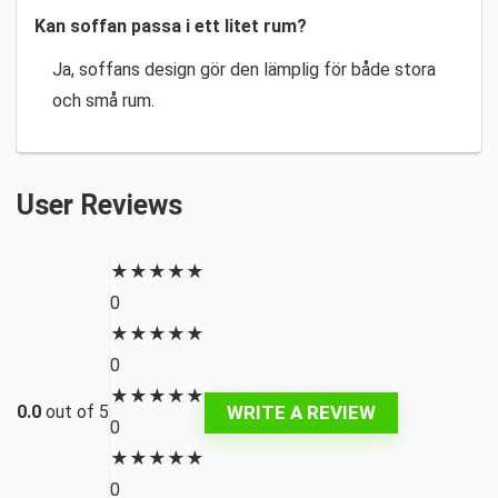
Kan soffan passa i ett litet rum?
Ja, soffans design gör den lämplig för både stora
och små rum.
User Reviews
★
★
★
★
★
0
★
★
★
★
★
0
★
★
★
★
★
WRITE A REVIEW
0.0
out of 5
0
★
★
★
★
★
0