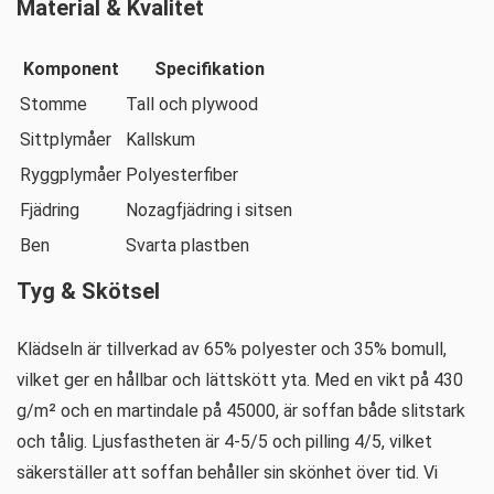
Material & Kvalitet
Komponent
Specifikation
Stomme
Tall och plywood
Sittplymåer
Kallskum
Ryggplymåer
Polyesterfiber
Fjädring
Nozagfjädring i sitsen
Ben
Svarta plastben
Tyg & Skötsel
Klädseln är tillverkad av 65% polyester och 35% bomull,
vilket ger en hållbar och lättskött yta. Med en vikt på 430
g/m² och en martindale på 45000, är soffan både slitstark
och tålig. Ljusfastheten är 4-5/5 och pilling 4/5, vilket
säkerställer att soffan behåller sin skönhet över tid. Vi