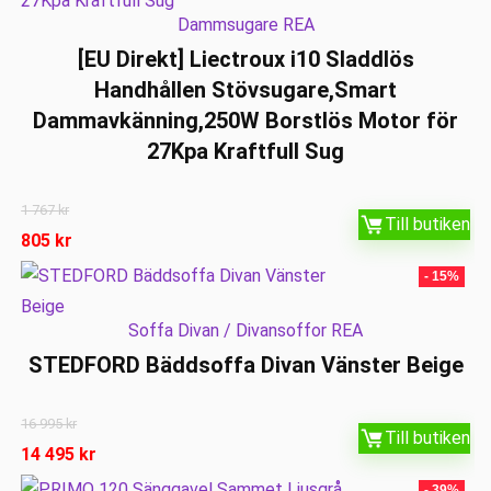
Dammsugare REA
[EU Direkt] Liectroux i10 Sladdlös
Handhållen Stövsugare,Smart
Dammavkänning,250W Borstlös Motor för
27Kpa Kraftfull Sug
1 767
kr
Till butiken
805
kr
- 15%
Soffa Divan / Divansoffor REA
STEDFORD Bäddsoffa Divan Vänster Beige
16 995
kr
Till butiken
14 495
kr
- 39%