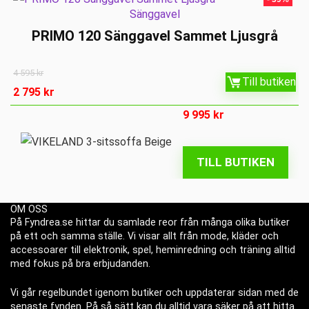
Sänggavel
PRIMO 120 Sänggavel Sammet Ljusgrå
4 595
kr
Till butiken
2 795
kr
9 995
kr
TILL BUTIKEN
OM OSS
På Fyndrea.se hittar du samlade reor från många olika butiker
på ett och samma ställe. Vi visar allt från mode, kläder och
accessoarer till elektronik, spel, heminredning och träning alltid
med fokus på bra erbjudanden.
Vi går regelbundet igenom butiker och uppdaterar sidan med de
senaste fynden. På så sätt kan du alltid vara säker på att hitta