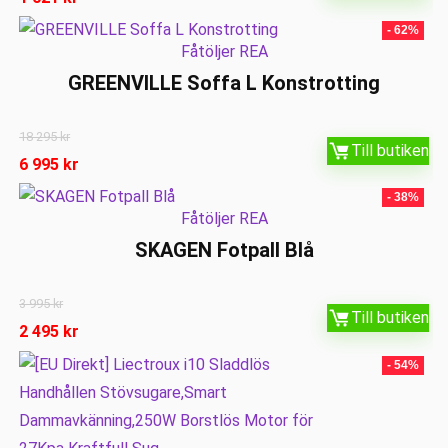
- 62%
Fåtöljer REA
GREENVILLE Soffa L Konstrotting
18 295
kr
Till butiken
6 995
kr
- 38%
Fåtöljer REA
SKAGEN Fotpall Blå
3 995
kr
Till butiken
2 495
kr
- 54%