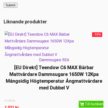
Liknande produkter
- 53%
Dammsugare REA
[EU Direkt] Teendow C6 MAX Bärbar
Mattvårdare Dammsugare 1650W 12Kpa
Mångsidig Högtemperatur Ångmattvårdare
med Dubbel V
2 159
kr
Till butiken
1 021
kr