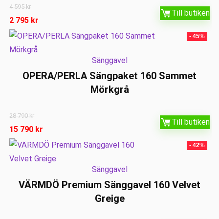
4 595
kr
Till butiken
2 795
kr
- 45%
Sänggavel
OPERA/PERLA Sängpaket 160 Sammet
Mörkgrå
28 790
kr
Till butiken
15 790
kr
- 42%
Sänggavel
VÄRMDÖ Premium Sänggavel 160 Velvet
Greige