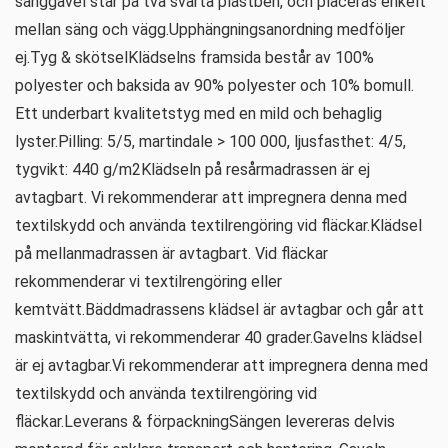
sänggavel står på två svarta plastben, och placeras enkelt
mellan säng och vägg.Upphängningsanordning medföljer
ej.Tyg & skötselKlädselns framsida består av 100%
polyester och baksida av 90% polyester och 10% bomull.
Ett underbart kvalitetstyg med en mild och behaglig
lyster.Pilling: 5/5, martindale > 100 000, ljusfasthet: 4/5,
tygvikt: 440 g/m2Klädseln på resårmadrassen är ej
avtagbart. Vi rekommenderar att impregnera denna med
textilskydd och använda textilrengöring vid fläckar.Klädsel
på mellanmadrassen är avtagbart. Vid fläckar
rekommenderar vi textilrengöring eller
kemtvätt.Bäddmadrassens klädsel är avtagbar och går att
maskintvätta, vi rekommenderar 40 grader.Gavelns klädsel
är ej avtagbar.Vi rekommenderar att impregnera denna med
textilskydd och använda textilrengöring vid
fläckar.Leverans & förpackningSängen levereras delvis