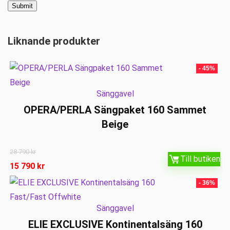
Liknande produkter
- 45%
Sänggavel
OPERA/PERLA Sängpaket 160 Sammet
Beige
28 790
kr
Till butiken
15 790
kr
- 36%
Sänggavel
ELIE EXCLUSIVE Kontinentalsäng 160