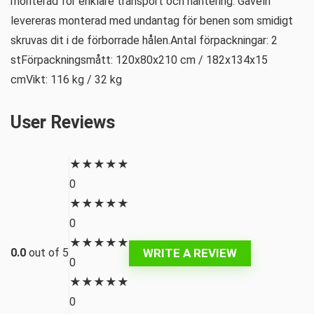
monterad för enklare transport och hantering. Gaveln
levereras monterad med undantag för benen som smidigt
skruvas dit i de förborrade hålen.Antal förpackningar: 2
stFörpackningsmått: 120x80x210 cm / 182x134x15
cmVikt: 116 kg / 32 kg
User Reviews
★
★
★
★
★
0
★
★
★
★
★
0
★
★
★
★
★
WRITE A REVIEW
0.0
out of 5
0
★
★
★
★
★
0