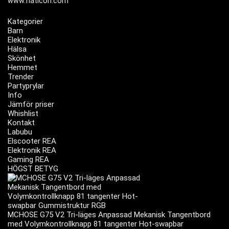
www.flaticon.com
Kategorier
Barn
Elektronik
Hälsa
Skönhet
Hemmet
Trender
Partyprylar
Info
Jämför priser
Whishlist
Kontakt
Labubu
Elscooter REA
Elektronik REA
Gaming REA
HÖGST BETYG
MCHOSE G75 V2 Tri-läges Anpassad Mekanisk Tangentbord
med Volymkontrollknapp 81 tangenter Hot-swapbar