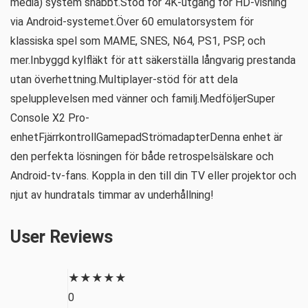
media) system snabbt.Stöd för 4K-utgång för HD-visning
via Android-systemet.Över 60 emulatorsystem för
klassiska spel som MAME, SNES, N64, PS1, PSP, och
mer.Inbyggd kylfläkt för att säkerställa långvarig prestanda
utan överhettning.Multiplayer-stöd för att dela
spelupplevelsen med vänner och familj.MedföljerSuper
Console X2 Pro-
enhetFjärrkontrollGamepadStrömadapterDenna enhet är
den perfekta lösningen för både retrospelsälskare och
Android-tv-fans. Koppla in den till din TV eller projektor och
njut av hundratals timmar av underhållning!
User Reviews
★
★
★
★
★
0