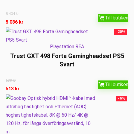
8 404
kr
Till butiken
5 086
kr
- 20%
Playstation REA
Trust GXT 498 Forta Gamingheadset PS5
Svart
639
kr
Till butiken
513
kr
- 6%