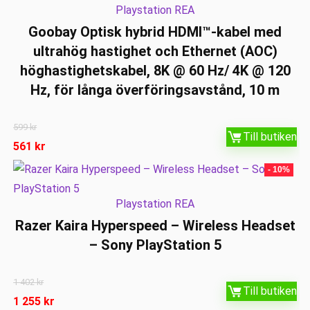
Playstation REA
Goobay Optisk hybrid HDMI™-kabel med
ultrahög hastighet och Ethernet (AOC)
höghastighetskabel, 8K @ 60 Hz/ 4K @ 120
Hz, för långa överföringsavstånd, 10 m
599
kr
Till butiken
561
kr
- 10%
Playstation REA
Razer Kaira Hyperspeed – Wireless Headset
– Sony PlayStation 5
1 402
kr
Till butiken
1 255
kr