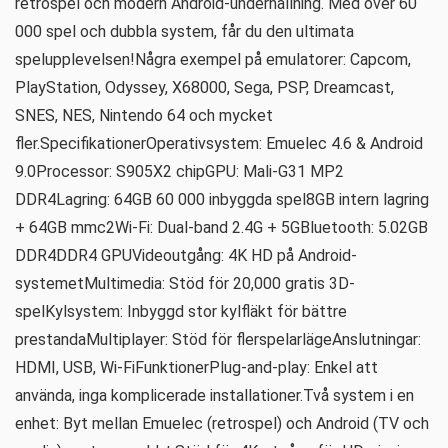
retrospel och modern Android-underhållning. Med över 60
000 spel och dubbla system, får du den ultimata
spelupplevelsen!Några exempel på emulatorer: Capcom,
PlayStation, Odyssey, X68000, Sega, PSP, Dreamcast,
SNES, NES, Nintendo 64 och mycket
fler.SpecifikationerOperativsystem: Emuelec 4.6 & Android
9.0Processor: S905X2 chipGPU: Mali-G31 MP2
DDR4Lagring: 64GB 60 000 inbyggda spel8GB intern lagring
+ 64GB mmc2Wi-Fi: Dual-band 2.4G + 5GBluetooth: 5.02GB
DDR4DDR4 GPUVideoutgång: 4K HD på Android-
systemetMultimedia: Stöd för 20,000 gratis 3D-
spelKylsystem: Inbyggd stor kylfläkt för bättre
prestandaMultiplayer: Stöd för flerspelarlägeAnslutningar:
HDMI, USB, Wi-FiFunktionerPlug-and-play: Enkel att
använda, inga komplicerade installationer.Två system i en
enhet: Byt mellan Emuelec (retrospel) och Android (TV och