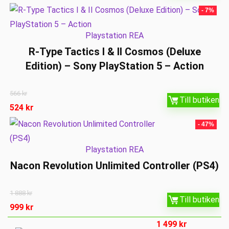
- 7%
Playstation REA
R-Type Tactics I & II Cosmos (Deluxe
Edition) – Sony PlayStation 5 – Action
566
kr
Till butiken
524
kr
- 47%
Playstation REA
Nacon Revolution Unlimited Controller (PS4)
1 888
kr
Till butiken
999
kr
1 499
kr