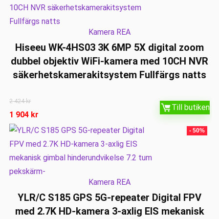
Kamera REA
Hiseeu WK-4HS03 3K 6MP 5X digital zoom
dubbel objektiv WiFi-kamera med 10CH NVR
säkerhetskamerakitsystem Fullfärgs natts
2 424
kr
Till butiken
1 904
kr
- 50%
Kamera REA
YLR/C S185 GPS 5G-repeater Digital FPV
med 2.7K HD-kamera 3-axlig EIS mekanisk