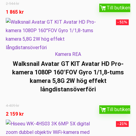
2 944
kr
Till butiken
1 865
kr
- 51%
Kamera REA
Walksnail Avatar GT KIT Avatar HD Pro-
kamera 1080P 160°FOV Gyro 1/1,8-tums
kamera 5,8G 2W hög effekt
långdistansöverföri
4 409
kr
Till butiken
2 159
kr
- 21%