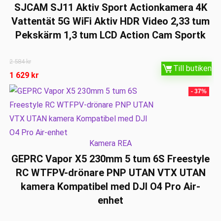
SJCAM SJ11 Aktiv Sport Actionkamera 4K
Vattentät 5G WiFi Aktiv HDR Video 2,33 tum
Pekskärm 1,3 tum LCD Action Cam Sportk
2 584
kr
Till butiken
1 629
kr
- 37%
Kamera REA
GEPRC Vapor X5 230mm 5 tum 6S Freestyle
RC WTFPV-drönare PNP UTAN VTX UTAN
kamera Kompatibel med DJI O4 Pro Air-
enhet