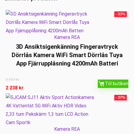
- 33%
Kamera REA
3D Ansiktsigenkänning Fingeravtryck
Dörrlås Kamera WiFi Smart Dörrlås Tuya
App Fjärrupplåsning 4200mAh Batteri
3 357
kr
Till butiken
2 238
kr
- 37%
Kamera REA