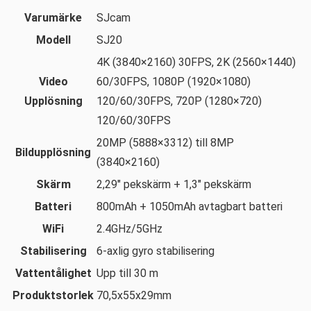
Varumärke
SJcam
Modell
SJ20
4K (3840×2160) 30FPS, 2K (2560×1440)
Video
60/30FPS, 1080P (1920×1080)
Upplösning
120/60/30FPS, 720P (1280×720)
120/60/30FPS
20MP (5888×3312) till 8MP
Bildupplösning
(3840×2160)
Skärm
2,29″ pekskärm + 1,3″ pekskärm
Batteri
800mAh + 1050mAh avtagbart batteri
WiFi
2.4GHz/5GHz
Stabilisering
6-axlig gyro stabilisering
Vattentålighet
Upp till 30 m
Produktstorlek
70,5x55x29mm