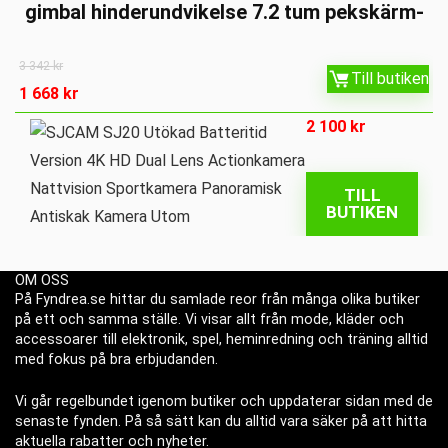
gimbal hinderundvikelse 7.2 tum pekskärm-
3 342
kr
Till butiken
1 668
kr
2 100
kr
TILL
BUTIKEN
OM OSS
På Fyndrea.se hittar du samlade reor från många olika butiker
på ett och samma ställe. Vi visar allt från mode, kläder och
accessoarer till elektronik, spel, heminredning och träning alltid
med fokus på bra erbjudanden.
Vi går regelbundet igenom butiker och uppdaterar sidan med de
senaste fynden. På så sätt kan du alltid vara säker på att hitta
aktuella rabatter och nyheter.