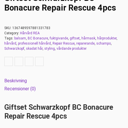
Bonacure Repair Rescue 4pcs
SKU:
1367489597881331783
Category:
Hårvård REA
Tags:
balsam
,
BC Bonacure
,
fuktgivande
,
giftset
,
hårmask
,
hårprodukter
,
hårvård
,
professionell hårvård
,
Repair Rescue
,
reparerande
,
schampo
,
Schwarzkopf
,
skadat hår
,
styling
,
vårdande produkter
Beskrivning
Recensioner (0)
Giftset Schwarzkopf BC Bonacure
Repair Rescue 4pcs