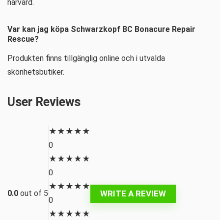
hårvård.
Var kan jag köpa Schwarzkopf BC Bonacure Repair
Rescue?
Produkten finns tillgänglig online och i utvalda
skönhetsbutiker.
User Reviews
★
★
★
★
★
0
★
★
★
★
★
0
★
★
★
★
★
WRITE A REVIEW
0.0
out of 5
0
★
★
★
★
★