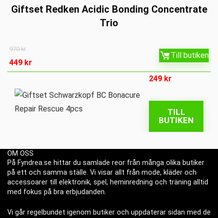
Giftset Redken Acidic Bonding Concentrate
Trio
970
kr
Till butiken
449
kr
249
kr
TILL
BUTIKEN
OM OSS
På Fyndrea.se hittar du samlade reor från många olika butiker
på ett och samma ställe. Vi visar allt från mode, kläder och
accessoarer till elektronik, spel, heminredning och träning alltid
med fokus på bra erbjudanden.
Vi går regelbundet igenom butiker och uppdaterar sidan med de