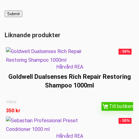
Liknande produkter
- 56%
Hårvård REA
Goldwell Dualsenses Rich Repair Restoring
Shampoo 1000ml
795
kr
Till butiken
350
kr
- 50%
Hårvård REA