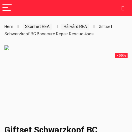
Hem
Skönhet REA
Hårvård REA
Giftset
Schwarzkopf BC Bonacure Repair Rescue 4pcs
- 66%
Giftset Schwarzkopf BC