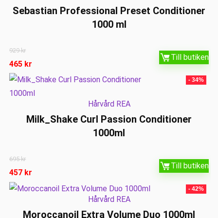
Sebastian Professional Preset Conditioner
1000 ml
929
kr
Till butiken
465
kr
- 34%
Hårvård REA
Milk_Shake Curl Passion Conditioner
1000ml
695
kr
Till butiken
457
kr
- 42%
Hårvård REA
Moroccanoil Extra Volume Duo 1000ml