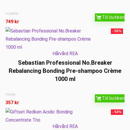
1 298
kr
Till butiken
749
kr
- 50%
Hårvård REA
Sebastian Professional No.Breaker
Rebalancing Bonding Pre-shampoo Crème
1000 ml
714
kr
Till butiken
357
kr
- 54%
Hårvård REA