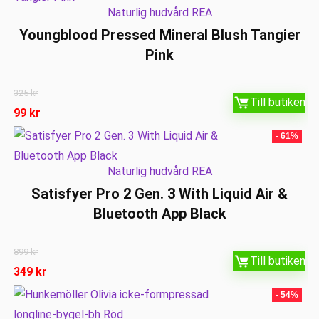
Naturlig hudvård REA
Youngblood Pressed Mineral Blush Tangier
Pink
325
kr
Till butiken
99
kr
- 61%
Naturlig hudvård REA
Satisfyer Pro 2 Gen. 3 With Liquid Air &
Bluetooth App Black
899
kr
Till butiken
349
kr
- 54%