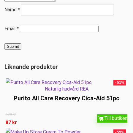
Name
*
Email
*
Liknande produkter
- 51%
Naturlig hudvård REA
Purito All Care Recovery Cica-Aid 51pc
179
kr
Till butiken
87
kr
- 59%