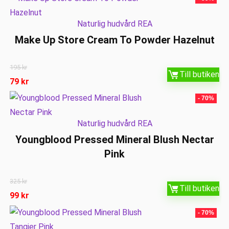
Naturlig hudvård REA
Make Up Store Cream To Powder Hazelnut
195
kr
Till butiken
79
kr
- 70%
Naturlig hudvård REA
Youngblood Pressed Mineral Blush Nectar
Pink
325
kr
Till butiken
99
kr
- 70%