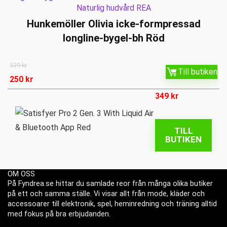
Naturlig hudvård REA
Hunkemöller Olivia icke-formpressad
longline-bygel-bh Röd
539
kr
Till butiken
250
kr
349
kr
TILL
BUTIKEN
OM OSS
På Fyndrea.se hittar du samlade reor från många olika butiker
på ett och samma ställe. Vi visar allt från mode, kläder och
accessoarer till elektronik, spel, heminredning och träning alltid
med fokus på bra erbjudanden.