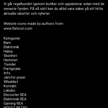
Vi går regelbundet igenom butiker och uppdaterar sidan med de
senaste fynden. På så sätt kan du alltid vara säker på att hitta
aktuella rabatter och nyheter.
Website icons made by authors from
www.flaticon.com
Kategorier
Barn
Elektronik
Hälsa
Skönhet
Hemmet
Trender
Partyprylar
Info
Jämför priser
Whishlist
Kontakt
Labubu
Elscooter REA
Elektronik REA
Gaming REA
HÖGST BETYG