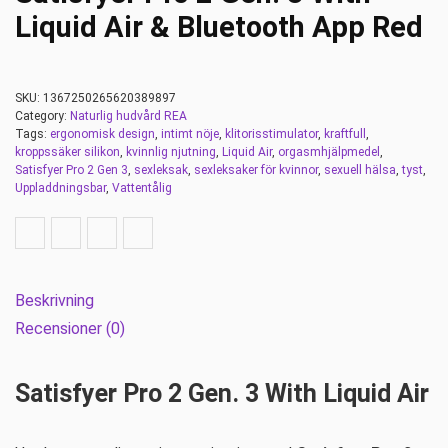
Liquid Air & Bluetooth App Red
SKU:
1367250265620389897
Category:
Naturlig hudvård REA
Tags:
ergonomisk design
,
intimt nöje
,
klitorisstimulator
,
kraftfull
,
kroppssäker silikon
,
kvinnlig njutning
,
Liquid Air
,
orgasmhjälpmedel
,
Satisfyer Pro 2 Gen 3
,
sexleksak
,
sexleksaker för kvinnor
,
sexuell hälsa
,
tyst
,
Uppladdningsbar
,
Vattentålig
Beskrivning
Recensioner (0)
Satisfyer Pro 2 Gen. 3 With Liquid Air