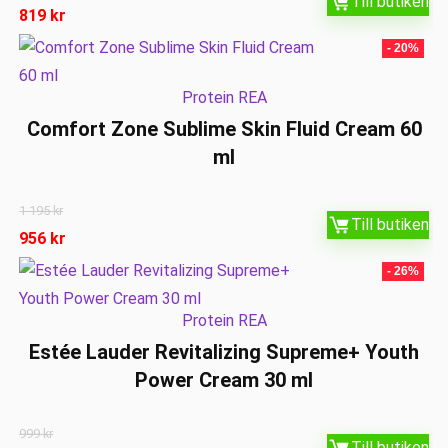
Till butiken
819
kr
- 20%
Protein REA
Comfort Zone Sublime Skin Fluid Cream 60
ml
1 195
kr
Till butiken
956
kr
- 26%
Protein REA
Estée Lauder Revitalizing Supreme+ Youth
Power Cream 30 ml
999
kr
Till butiken