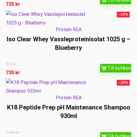
735
kr
- 16%
Protein REA
Iso Clear Whey Vassleproteinisolat 1025 g –
Blueberry
879
kr
Till butiken
735
kr
- 26%
Protein REA
K18 Peptide Prep pH Maintenance Shampoo
930ml
1 495
kr
Till butiken