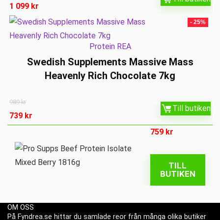
1 099
kr
- 25%
Protein REA
Swedish Supplements Massive Mass
Heavenly Rich Chocolate 7kg
989
kr
Till butiken
739
kr
759
kr
TILL
BUTIKEN
OM OSS
På Fyndrea.se hittar du samlade reor från många olika butiker