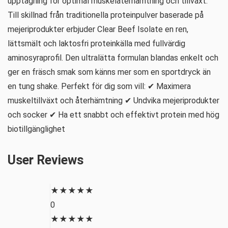
upptagning för optimal muskelåterhämtning och tillväxt.
Till skillnad från traditionella proteinpulver baserade på
mejeriprodukter erbjuder Clear Beef Isolate en ren,
lättsmält och laktosfri proteinkälla med fullvärdig
aminosyraprofil. Den ultralätta formulan blandas enkelt och
ger en fräsch smak som känns mer som en sportdryck än
en tung shake. Perfekt för dig som vill: ✔ Maximera
muskeltillväxt och återhämtning ✔ Undvika mejeriprodukter
och socker ✔ Ha ett snabbt och effektivt protein med hög
biotillgänglighet
User Reviews
★
★
★
★
★
0
★
★
★
★
★