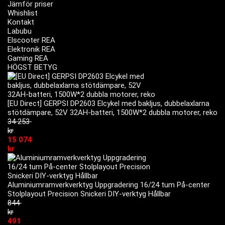
Jämför priser
Whishlist
Kontakt
Labubu
Elscooter REA
Elektronik REA
Gaming REA
HÖGST BETYG
[EU Direct] GERPSI DP2603 Elcykel med bakljus, dubbelaxlarna
stötdämpare, 52V 32AH-batteri, 1500W*2 dubbla motorer, reko
34 253
kr
15 074
kr
Aluminiumramverkverktyg Uppgradering 16/24 tum På-center
Stolplayout Precision Snickeri DIY-verktyg Hållbar
844
kr
491