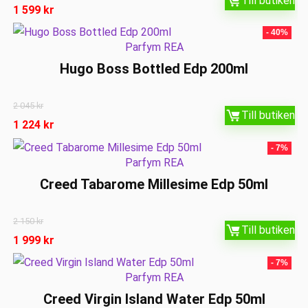
Till butiken
1 599
kr
- 40%
Parfym REA
Hugo Boss Bottled Edp 200ml
2 045
kr
Till butiken
1 224
kr
- 7%
Parfym REA
Creed Tabarome Millesime Edp 50ml
2 150
kr
Till butiken
1 999
kr
- 7%
Parfym REA
Creed Virgin Island Water Edp 50ml