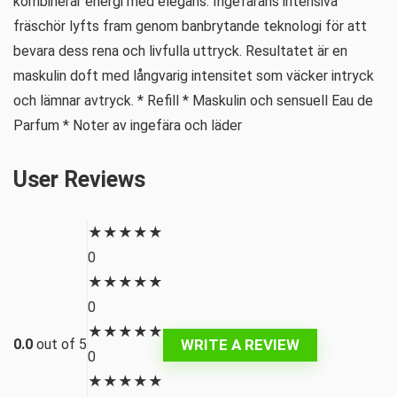
kombinerar energi med elegans. Ingefärans intensiva
fräschör lyfts fram genom banbrytande teknologi för att
bevara dess rena och livfulla uttryck. Resultatet är en
maskulin doft med långvarig intensitet som väcker intryck
och lämnar avtryck. * Refill * Maskulin och sensuell Eau de
Parfum * Noter av ingefära och läder
User Reviews
★
★
★
★
★
0
★
★
★
★
★
0
★
★
★
★
★
WRITE A REVIEW
0.0
out of 5
0
★
★
★
★
★