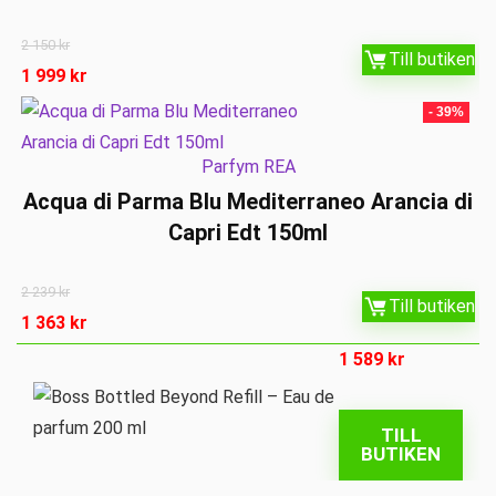
2 150
kr
Till butiken
1 999
kr
- 39%
Parfym REA
Acqua di Parma Blu Mediterraneo Arancia di
Capri Edt 150ml
2 239
kr
Till butiken
1 363
kr
1 589
kr
TILL
BUTIKEN