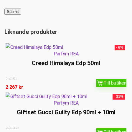
Liknande produkter
- 6%
Parfym REA
Creed Himalaya Edp 50ml
2 415
kr
Till butiken
2 267
kr
- 31%
Parfym REA
Giftset Gucci Guilty Edp 90ml + 10ml
2 319
kr