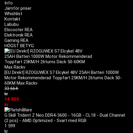
Info
Jämför priser
Whishlist
Kontakt
Labubu
Elscooter REA
Elektronik REA
Gaming REA
HÖGST BETYG
[EU Direkt] RZOGUWEX S7 Elcykel 48V 25AH Batteri 1000W
Motor Rekommenderad Toppfart 25KM/H 26tums Däck 50-
60KM Max Räckv
33 664
kr
14 850
kr
G.Skill Trident Z Neo DDR4-3600 - 16GB - CL18 - Dual Channel
(2 pcs) - AMD Optimized - Svart med RGB
1 599
kr