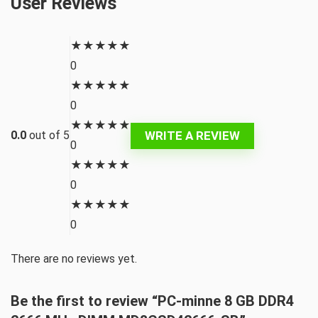
User Reviews
★
★
★
★
★
0
★
★
★
★
★
0
★
★
★
★
★
WRITE A REVIEW
0.0
out of 5
0
★
★
★
★
★
0
★
★
★
★
★
0
There are no reviews yet.
Be the first to review “PC-minne 8 GB DDR4