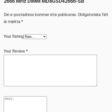
2666 MHz DIMM MD8GSD42666-SB”
Din e-postadress kommer inte publiceras.
Obligatoriska fält
är märkta
*
Your Rating
Your Review
*