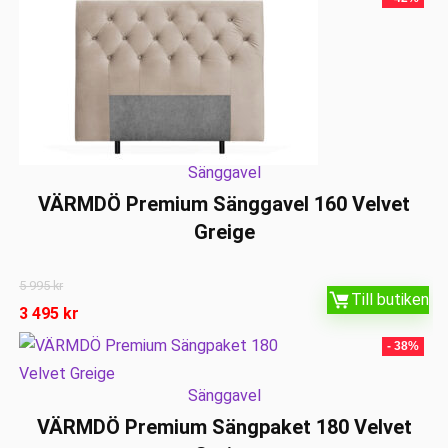
Sänggavel
VÄRMDÖ Premium Sänggavel 160 Velvet
Greige
5 995
kr
Till butiken
3 495
kr
- 38%
Sänggavel
VÄRMDÖ Premium Sängpaket 180 Velvet