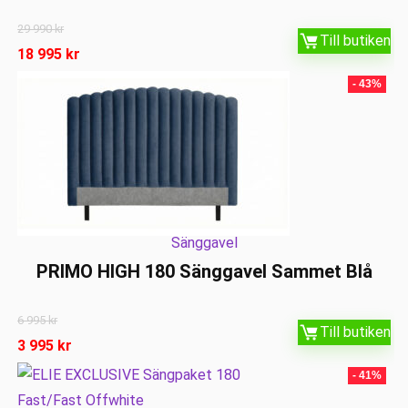
29 990
kr
Till butiken
18 995
kr
- 43%
Sänggavel
PRIMO HIGH 180 Sänggavel Sammet Blå
6 995
kr
Till butiken
3 995
kr
- 41%