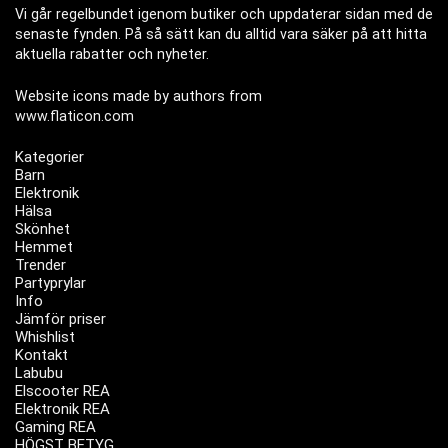
Vi går regelbundet igenom butiker och uppdaterar sidan med de
senaste fynden. På så sätt kan du alltid vara säker på att hitta
aktuella rabatter och nyheter.
Website icons made by authors from
www.flaticon.com
Kategorier
Barn
Elektronik
Hälsa
Skönhet
Hemmet
Trender
Partyprylar
Info
Jämför priser
Whishlist
Kontakt
Labubu
Elscooter REA
Elektronik REA
Gaming REA
HÖGST BETYG