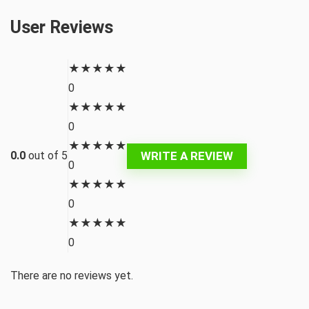
User Reviews
★
★
★
★
★
0
★
★
★
★
★
0
★
★
★
★
★
WRITE A REVIEW
0.0
out of 5
0
★
★
★
★
★
0
★
★
★
★
★
0
There are no reviews yet.