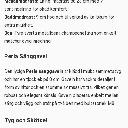
Mellanmadrass:
En hel madrass på 23 cm med 7-
zonsindelning för ökad komfort.
Bäddmadrass:
9 cm hög och tillverkad av kallskum för
extra mjukhet.
Ben:
Fyra svarta metallben i champagnefärg som enkelt
matchar övrig inredning.
Perla Sänggavel
Den lyxiga
Perla sänggaveln
är klädd i mjukt sammetstyg
och har en tjocklek på 8 cm. Gaveln har vackra detaljer i
form av nitar och en stomme av massivt trä, vilket ger en
robust och elegant känsla. Gaveln placeras enkelt mellan
säng och vägg och står på två ben med bultstorlek M8.
Tyg och Skötsel