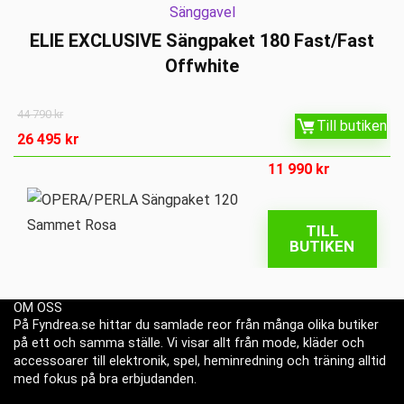
Sänggavel
ELIE EXCLUSIVE Sängpaket 180 Fast/Fast
Offwhite
44 790
kr
Till butiken
26 495
kr
11 990
kr
TILL
BUTIKEN
OM OSS
På Fyndrea.se hittar du samlade reor från många olika butiker
på ett och samma ställe. Vi visar allt från mode, kläder och
accessoarer till elektronik, spel, heminredning och träning alltid
med fokus på bra erbjudanden.