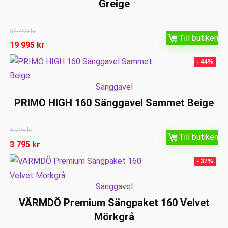
Greige
32 490
kr
Till butiken
19 995
kr
- 44%
Sänggavel
PRIMO HIGH 160 Sänggavel Sammet Beige
6 795
kr
Till butiken
3 795
kr
- 37%
Sänggavel
VÄRMDÖ Premium Sängpaket 160 Velvet
Mörkgrå