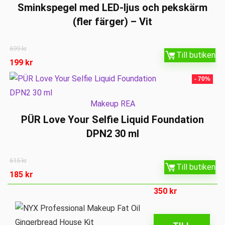
Sminkspegel med LED-ljus och pekskärm
(fler färger) – Vit
699
kr
Till butiken
199
kr
- 70%
Makeup REA
PÜR Love Your Selfie Liquid Foundation
DPN2 30 ml
615
kr
Till butiken
185
kr
350
kr