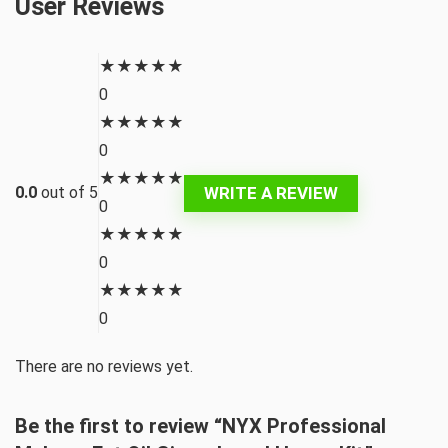
User Reviews
★
★
★
★
★
0
★
★
★
★
★
0
★
★
★
★
★
WRITE A REVIEW
0.0
out of 5
0
★
★
★
★
★
0
★
★
★
★
★
0
There are no reviews yet.
Be the first to review “NYX Professional