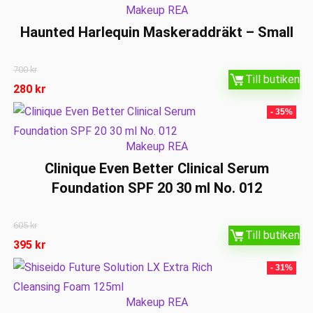
Makeup REA
Haunted Harlequin Maskeraddräkt – Small
700
kr
Till butiken
280
kr
- 35%
Makeup REA
Clinique Even Better Clinical Serum
Foundation SPF 20 30 ml No. 012
605
kr
Till butiken
395
kr
- 31%
Makeup REA