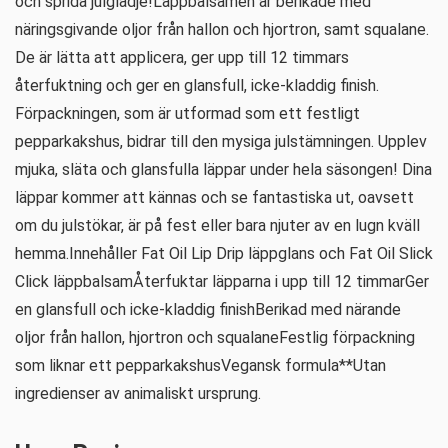
och sprida julglädje!Läppbalsamen är berikade med
näringsgivande oljor från hallon och hjortron, samt squalane.
De är lätta att applicera, ger upp till 12 timmars
återfuktning och ger en glansfull, icke-kladdig finish.
Förpackningen, som är utformad som ett festligt
pepparkakshus, bidrar till den mysiga julstämningen. Upplev
mjuka, släta och glansfulla läppar under hela säsongen! Dina
läppar kommer att kännas och se fantastiska ut, oavsett
om du julstökar, är på fest eller bara njuter av en lugn kväll
hemma.Innehåller Fat Oil Lip Drip läppglans och Fat Oil Slick
Click läppbalsamÅterfuktar läpparna i upp till 12 timmarGer
en glansfull och icke-kladdig finishBerikad med närande
oljor från hallon, hjortron och squalaneFestlig förpackning
som liknar ett pepparkakshusVegansk formula**Utan
ingredienser av animaliskt ursprung.