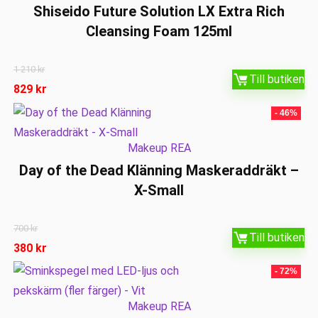
Shiseido Future Solution LX Extra Rich
Cleansing Foam 125ml
1 210
kr
Till butiken
829
kr
- 46%
Makeup REA
Day of the Dead Klänning Maskeraddräkt –
X-Small
700
kr
Till butiken
380
kr
- 72%
Makeup REA