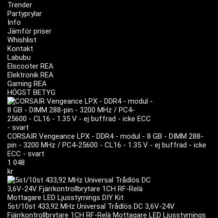
Trender
Partyprylar
Info
Jämför priser
Whishlist
Kontakt
Labubu
Elscooter REA
Elektronik REA
Gaming REA
HÖGST BETYG
CORSAIR Vengeance LPX - DDR4 - modul - 8 GB - DIMM 288-
pin - 3200 MHz / PC4-25600 - CL16 - 1.35 V - ej buffrad - icke
ECC - svart
1 048
kr
5st/10st 433,92 MHz Universal Trådlös DC 3,6V-24V
Fjärrkontrollbrytare 1CH RF-Relä Mottagare LED Ljusstyrnings