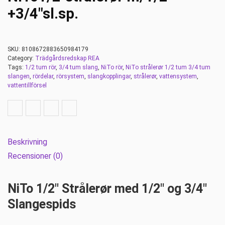
+3/4″sl.sp.
SKU:
8108672883650984179
Category:
Trädgårdsredskap REA
Tags:
1/2 tum rör
,
3/4 tum slang
,
NiTo rör
,
NiTo strålerør 1/2 tum 3/4 tum
slangen
,
rördelar
,
rörsystem
,
slangkopplingar
,
strålerør
,
vattensystem
,
vattentillförsel
Beskrivning
Recensioner (0)
NiTo 1/2″ Strålerør med 1/2″ og 3/4″
Slangespids