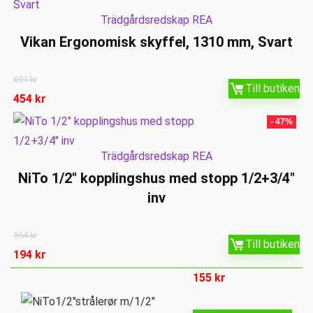
Trädgårdsredskap REA
Vikan Ergonomisk skyffel, 1310 mm, Svart
691
kr
Till butiken
454
kr
- 47%
Trädgårdsredskap REA
NiTo 1/2″ kopplingshus med stopp 1/2+3/4″
inv
364
kr
Till butiken
194
kr
155
kr