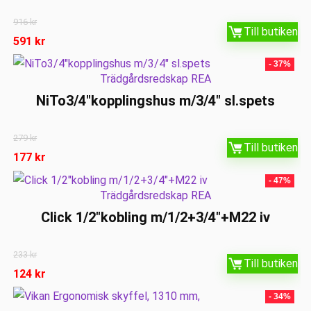
916
kr
Till butiken
591
kr
- 37%
Trädgårdsredskap REA
NiTo3/4″kopplingshus m/3/4″ sl.spets
279
kr
Till butiken
177
kr
- 47%
Trädgårdsredskap REA
Click 1/2″kobling m/1/2+3/4″+M22 iv
233
kr
Till butiken
124
kr
- 34%