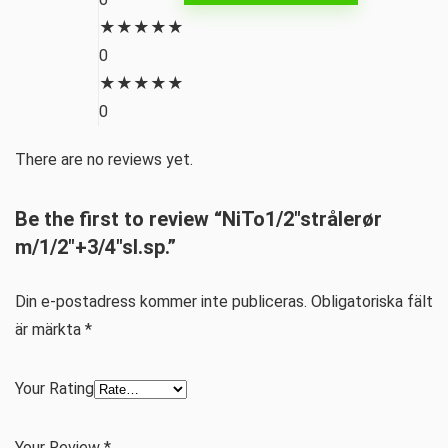
★
★
★
★
★
0
★
★
★
★
★
0
There are no reviews yet.
Be the first to review “NiTo1/2″strålerør
m/1/2″+3/4″sl.sp.”
Din e-postadress kommer inte publiceras.
Obligatoriska fält
är märkta
*
Your Rating
Your Review
*