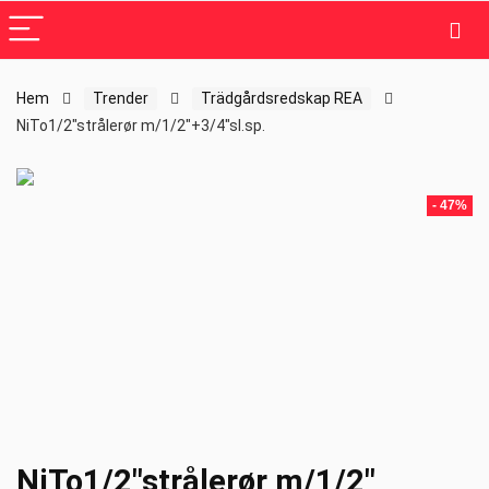
Hem
Trender
Trädgårdsredskap REA
NiTo1/2″strålerør m/1/2″+3/4″sl.sp.
- 47%
NiTo1/2″strålerør m/1/2″