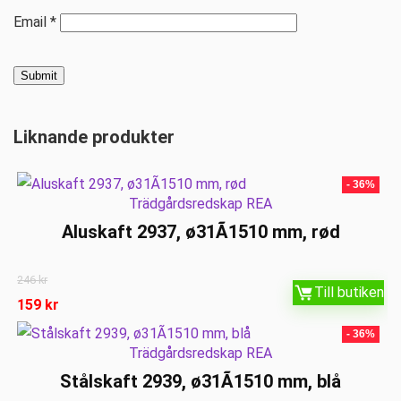
Email
*
Liknande produkter
- 36%
Trädgårdsredskap REA
Aluskaft 2937, ø31Ã1510 mm, rød
246
kr
Till butiken
159
kr
- 36%
Trädgårdsredskap REA
Stålskaft 2939, ø31Ã1510 mm, blå