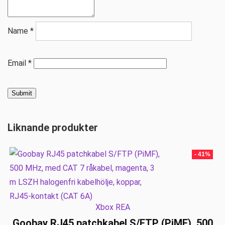
Name
*
Email
*
Liknande produkter
- 41%
Xbox REA
Goobay RJ45 patchkabel S/FTP (PiMF), 500