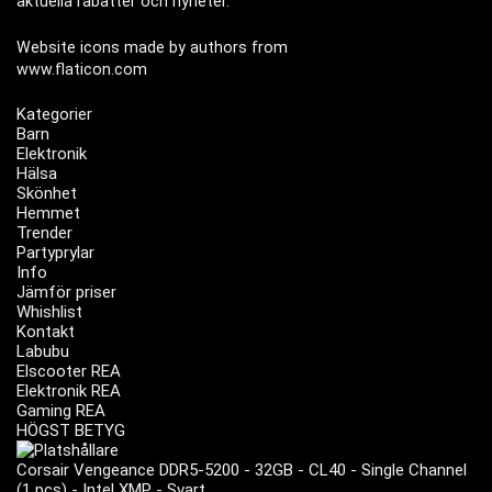
aktuella rabatter och nyheter.
Website icons made by authors from
www.flaticon.com
Kategorier
Barn
Elektronik
Hälsa
Skönhet
Hemmet
Trender
Partyprylar
Info
Jämför priser
Whishlist
Kontakt
Labubu
Elscooter REA
Elektronik REA
Gaming REA
HÖGST BETYG
Corsair Vengeance DDR5-5200 - 32GB - CL40 - Single Channel
(1 pcs) - Intel XMP - Svart