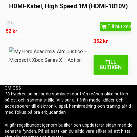
HDMI-Kabel, High Speed 1M (HDMI-1010V)
79
kr
Till butiken
52
kr
352
kr
TILL
BUTIKEN
OM OSS
På Fyndrea.se hittar du samlade reor från många olika butiker
på ett och samma ställe. Vi visar allt från mode, kläder och
accessoarer till elektronik, spel, heminredning och träning alltid
med fokus på bra erbjudanden.
Vi går regelbundet igenom butiker och uppdaterar sidan med de
senaste fynden. På så sätt kan du alltid vara säker på att hitta