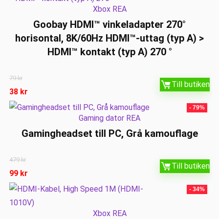
Xbox REA
Goobay HDMI™ vinkeladapter 270°
horisontal, 8K/60Hz HDMI™-uttag (typ A) >
HDMI™ kontakt (typ A) 270 °
79
kr
Till butiken
38
kr
- 79%
Gaming dator REA
Gamingheadset till PC, Grå kamouflage
479
kr
Till butiken
99
kr
- 34%
Xbox REA