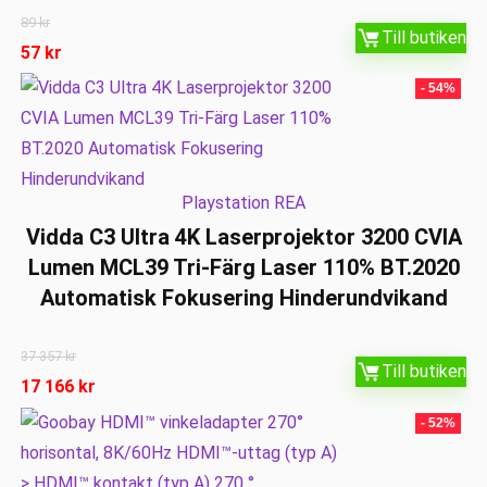
89
kr
Till butiken
57
kr
- 54%
Playstation REA
Vidda C3 Ultra 4K Laserprojektor 3200 CVIA
Lumen MCL39 Tri-Färg Laser 110% BT.2020
Automatisk Fokusering Hinderundvikand
37 357
kr
Till butiken
17 166
kr
- 52%