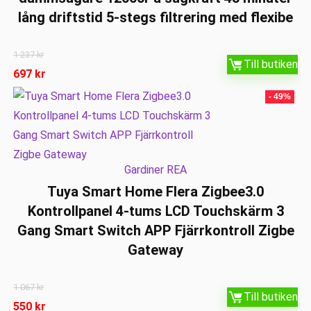
lång driftstid 5-stegs filtrering med flexibe
1 237
kr
Till butiken
697
kr
- 49%
Gardiner REA
Tuya Smart Home Flera Zigbee3.0
Kontrollpanel 4-tums LCD Touchskärm 3
Gang Smart Switch APP Fjärrkontroll Zigbe
Gateway
1 067
kr
Till butiken
550
kr