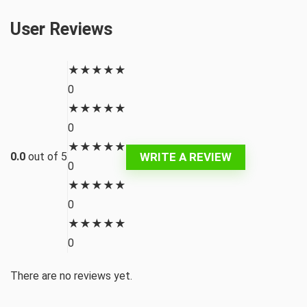
User Reviews
★
★
★
★
★
0
★
★
★
★
★
0
★
★
★
★
★
WRITE A REVIEW
0.0
out of 5
0
★
★
★
★
★
0
★
★
★
★
★
0
There are no reviews yet.