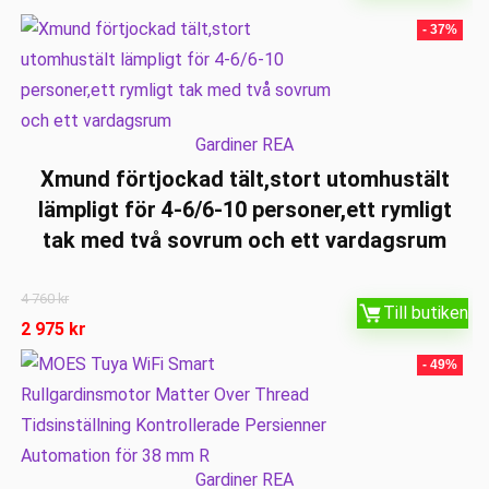
- 37%
Gardiner REA
Xmund förtjockad tält,stort utomhustält
lämpligt för 4-6/6-10 personer,ett rymligt
tak med två sovrum och ett vardagsrum
4 760
kr
Till butiken
2 975
kr
- 49%
Gardiner REA