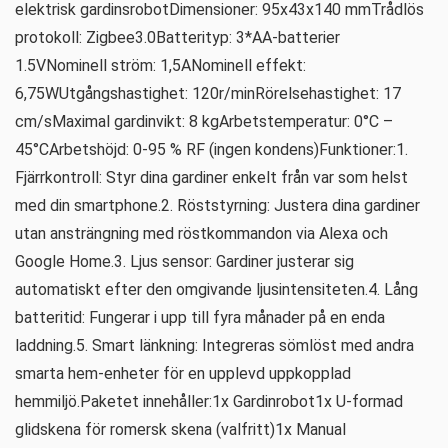
elektrisk gardinsrobotDimensioner: 95x43x140 mmTrådlös
protokoll: Zigbee3.0Batterityp: 3*AA-batterier
1.5VNominell ström: 1,5ANominell effekt:
6,75WUtgångshastighet: 120r/minRörelsehastighet: 17
cm/sMaximal gardinvikt: 8 kgArbetstemperatur: 0°C –
45°CArbetshöjd: 0-95 % RF (ingen kondens)Funktioner:1.
Fjärrkontroll: Styr dina gardiner enkelt från var som helst
med din smartphone.2. Röststyrning: Justera dina gardiner
utan ansträngning med röstkommandon via Alexa och
Google Home.3. Ljus sensor: Gardiner justerar sig
automatiskt efter den omgivande ljusintensiteten.4. Lång
batteritid: Fungerar i upp till fyra månader på en enda
laddning.5. Smart länkning: Integreras sömlöst med andra
smarta hem-enheter för en upplevd uppkopplad
hemmiljö.Paketet innehåller:1x Gardinrobot1x U-formad
glidskena för romersk skena (valfritt)1x Manual