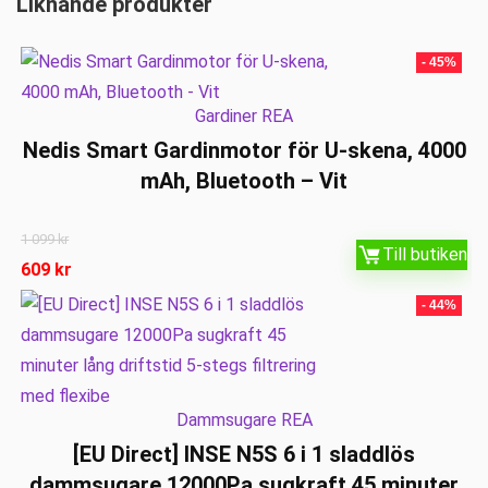
Liknande produkter
- 45%
Gardiner REA
Nedis Smart Gardinmotor för U-skena, 4000
mAh, Bluetooth – Vit
1 099
kr
Till butiken
609
kr
- 44%
Dammsugare REA
[EU Direct] INSE N5S 6 i 1 sladdlös
dammsugare 12000Pa sugkraft 45 minuter