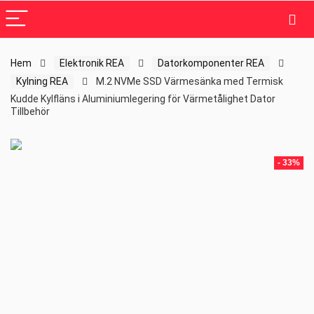
Hem
Elektronik REA
Datorkomponenter REA
Kylning REA
M.2 NVMe SSD Värmesänka med Termisk
Kudde Kylfläns i Aluminiumlegering för Värmetålighet Dator
Tillbehör
- 33%