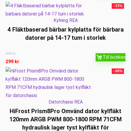
- 33%
Kylning REA
4 Fläktbaserad bärbar kylplatta för bärbara
datorer på 14-17 tum i storlek
449
kr
Till butiken
299
kr
- 60%
Datorchassi REA
HiFrost Prism8Pro Omvänd dator kylfläkt
120mm ARGB PWM 800-1800 RPM 71CFM
hydraulisk lager tyst kylfläkt för