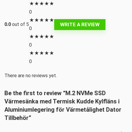
★
★
★
★
★
0
★
★
★
★
★
WRITE A REVIEW
0.0
out of 5
0
★
★
★
★
★
0
★
★
★
★
★
0
There are no reviews yet.
Be the first to review “M.2 NVMe SSD
Värmesänka med Termisk Kudde Kylfläns i
Aluminiumlegering för Värmetålighet Dator
Tillbehör”