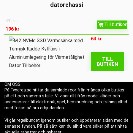
datorchassi
491
kr
Till butiken
196
kr
64
kr
TILL
BUTIKEN
OM OSS
På Fyndrea.se hittar du samlade reor från många olika butiker
på ett och samma ställe. Vi visar allt från mode, kläder och
accessoarer till elektronik, spel, heminredning och träning alltid
med fokus på bra erbjudanden.
Vi går regelbundet igenom butiker och uppdaterar sidan med de
senaste fynden. På så sätt kan du alltid vara säker på att hitta
aktuella rabatter och nyheter.