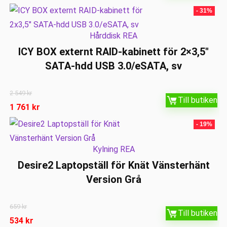
- 31%
Hårddisk REA
ICY BOX externt RAID-kabinett för 2×3,5″
SATA-hdd USB 3.0/eSATA, sv
2 549
kr
Till butiken
1 761
kr
- 19%
Kylning REA
Desire2 Laptopställ för Knät Vänsterhänt
Version Grå
659
kr
Till butiken
534
kr