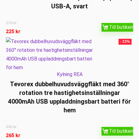
USB-A, svart
279
kr
Till butiken
225
kr
- 33%
Kylning REA
Tevorex dubbelhuvudsväggfläkt med 360°
rotation tre hastighetsinställningar
4000mAh USB uppladdningsbart batteri för
hem
392
kr
Till butiken
265
kr