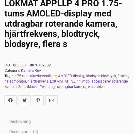
LOKMAT APPLLP 4 PRO 1.75-
tums AMOLED-display med
utdragbar roterande kamera,
hjärtfrekvens, blodtryck,
blodsyre, flera s
SKU:
8666601100707828021
Category:
Kamera REA
Tags:
1.75 tum
,
aktivitetsmätare
,
AMOLED-display
,
blodsyre
,
blodtryck
,
fitness
,
hälsomonitor
,
hjärtfrekvens
,
LOKMAT APPLLP 4
,
mobilaccessoarer
,
roterande
kamera
,
Smartklocka
,
Teknologi
,
utdragbar kamera
,
wearables
Beskrivning
Recensioner (0)