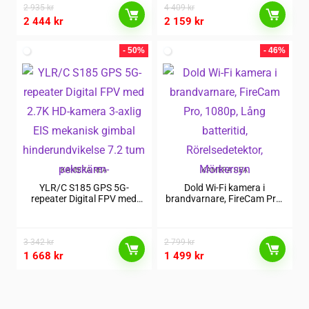
2 935
kr
4 409
kr
2 444
kr
2 159
kr
- 50%
- 46%
KAMERA REA
KAMERA REA
YLR/C S185 GPS 5G-
Dold Wi-Fi kamera i
repeater Digital FPV med
brandvarnare, FireCam Pro,
2.7K HD-kamera 3-axlig EIS
1080p, Lång batteritid,
mekanisk gimbal
Rörelsedetektor, Mörkersyn
hinderundvikelse 7.2 tum
3 342
kr
pekskärm-
2 799
kr
1 668
kr
1 499
kr