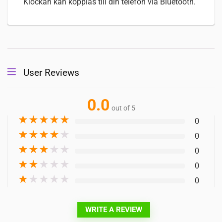
Klockan kan kopplas till din telefon via Bluetooth.
User Reviews
0.0
out of 5
★
★
★
★
★
0
★
★
★
★
★
0
★
★
★
★
★
0
★
★
★
★
★
0
★
★
★
★
★
0
WRITE A REVIEW