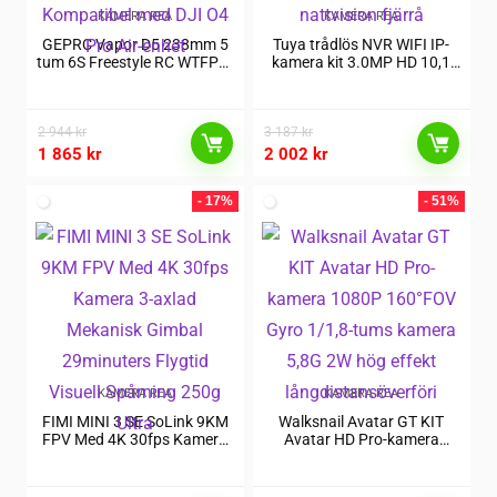
KAMERA REA
KAMERA REA
GEPRC Vapor D5 238mm 5
Tuya trådlös NVR WIFI IP-
tum 6S Freestyle RC WTFPV-
kamera kit 3.0MP HD 10,1
drönare PNP UTAN VTX
tums skärm EU-kontakt IP66
UTAN kamera Kompatibel
vattentäta kameror H.265+
med DJI O4 Pro Air-enhet
nattvision fjärrå
2 944
kr
3 187
kr
1 865
kr
2 002
kr
- 17%
- 51%
KAMERA REA
KAMERA REA
FIMI MINI 3 SE SoLink 9KM
Walksnail Avatar GT KIT
FPV Med 4K 30fps Kamera
Avatar HD Pro-kamera
3-axlad Mekanisk Gimbal
1080P 160°FOV Gyro 1/1,8-
29minuters Flygtid Visuell
tums kamera 5,8G 2W hög
Spårning 250g Ultra
effekt långdistansöverföri