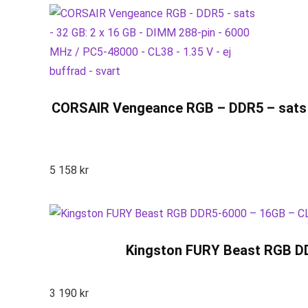
CORSAIR Vengeance RGB – DDR5 – sats – 
5 158
kr
Kingston FURY Beast RGB DD
3 190
kr