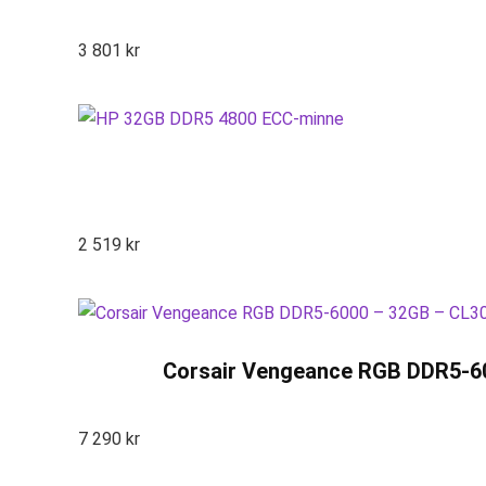
3 801
kr
2 519
kr
Corsair Vengeance RGB DDR5-60
7 290
kr