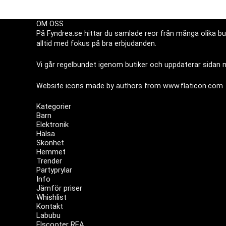
OM OSS
På Fyndrea.se hittar du samlade reor från många olika but
alltid med fokus på bra erbjudanden.
Vi går regelbundet igenom butiker och uppdaterar sidan me
Website icons made by authors from
www.flaticon.com
Kategorier
Barn
Elektronik
Hälsa
Skönhet
Hemmet
Trender
Partyprylar
Info
Jämför priser
Whishlist
Kontakt
Labubu
Elscooter REA