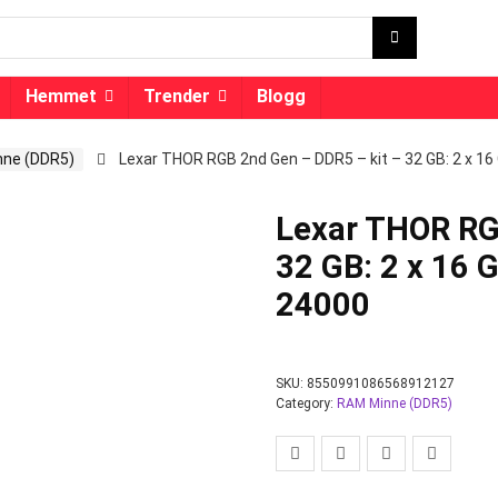
Hemmet
Trender
Blogg
ne (DDR5)
Lexar THOR RGB 2nd Gen – DDR5 – kit – 32 GB: 2 x 1
Lexar THOR RG
32 GB: 2 x 16 
24000
SKU:
8550991086568912127
Category:
RAM Minne (DDR5)