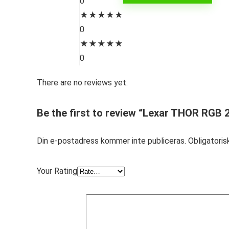
0
★
★
★
★
★
0
★
★
★
★
★
0
There are no reviews yet.
Be the first to review “Lexar THOR RGB 
Din e-postadress kommer inte publiceras.
Obligatoris
Your Rating