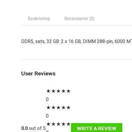
Beskrivning
Recensioner (0)
DDR5, sats, 32 GB: 2 x 16 GB, DIMM 288-pin, 6000 M
User Reviews
★
★
★
★
★
0
★
★
★
★
★
0
★
★
★
★
★
WRITE A REVIEW
0.0
out of 5