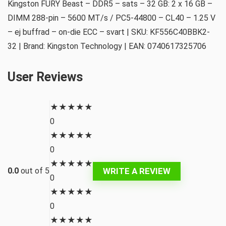
Kingston FURY Beast – DDR5 – sats – 32 GB: 2 x 16 GB –
DIMM 288-pin – 5600 MT/s / PC5-44800 – CL40 – 1.25 V
– ej buffrad – on-die ECC – svart | SKU: KF556C40BBK2-
32 | Brand: Kingston Technology | EAN: 0740617325706
User Reviews
★
★
★
★
★
0
★
★
★
★
★
0
★
★
★
★
★
WRITE A REVIEW
0.0
out of 5
0
★
★
★
★
★
0
★
★
★
★
★