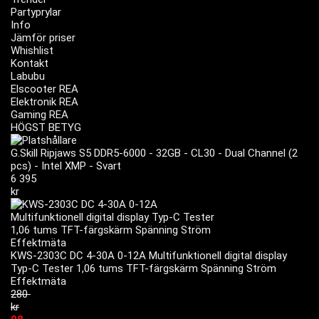
Partyprylar
Info
Jämför priser
Whishlist
Kontakt
Labubu
Elscooter REA
Elektronik REA
Gaming REA
HÖGST BETYG
G.Skill Ripjaws S5 DDR5-6000 - 32GB - CL30 - Dual Channel (2
pcs) - Intel XMP - Svart
6 395
kr
KWS-2303C DC 4-30A 0-12A Multifunktionell digital display
Typ-C Tester 1,06 tums TFT-färgskärm Spänning Ström
Effektmäta
280
kr