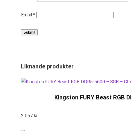
Email
*
Liknande produkter
Kingston FURY Beast RGB DD
2 057
kr