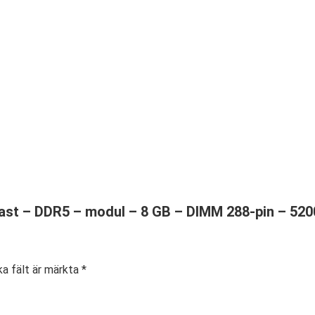
east – DDR5 – modul – 8 GB – DIMM 288-pin – 520
ka fält är märkta
*