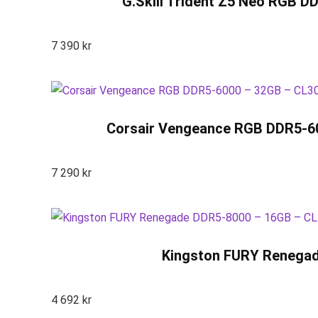
G.Skill Trident Z5 Neo RGB D
7 390
kr
Corsair Vengeance RGB DDR5-60
7 290
kr
Kingston FURY Renegade
4 692
kr