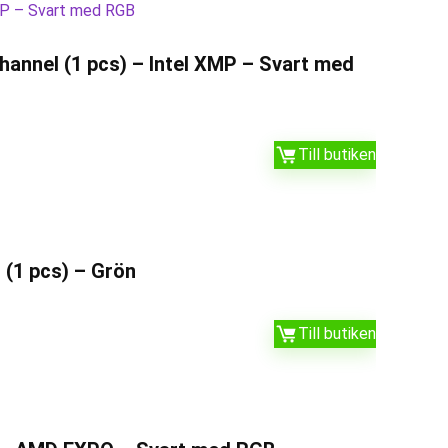
annel (1 pcs) – Intel XMP – Svart med
Till butiken
(1 pcs) – Grön
Till butiken