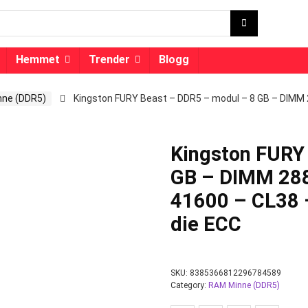
Hemmet
Trender
Blogg
ne (DDR5)
Kingston FURY Beast – DDR5 – modul – 8 GB – DIMM 2
Kingston FURY
GB – DIMM 288
41600 – CL38 –
die ECC
SKU:
8385366812296784589
Category:
RAM Minne (DDR5)