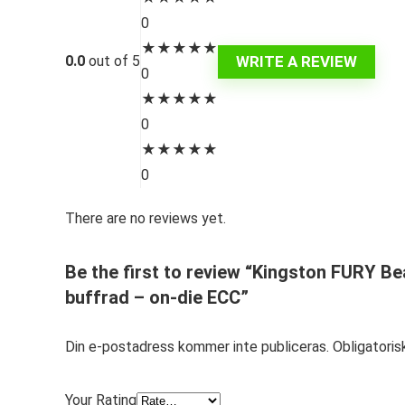
0
★
★
★
★
★
WRITE A REVIEW
0.0
out of 5
0
★
★
★
★
★
0
★
★
★
★
★
0
There are no reviews yet.
Be the first to review “Kingston FURY B
buffrad – on-die ECC”
Din e-postadress kommer inte publiceras.
Obligatoris
Your Rating