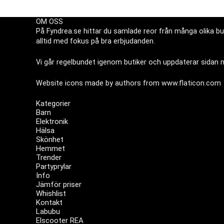
OM OSS
På Fyndrea.se hittar du samlade reor från många olika but
alltid med fokus på bra erbjudanden.
Vi går regelbundet igenom butiker och uppdaterar sidan me
Website icons made by authors from
www.flaticon.com
Kategorier
Barn
Elektronik
Hälsa
Skönhet
Hemmet
Trender
Partyprylar
Info
Jämför priser
Whishlist
Kontakt
Labubu
Elscooter REA