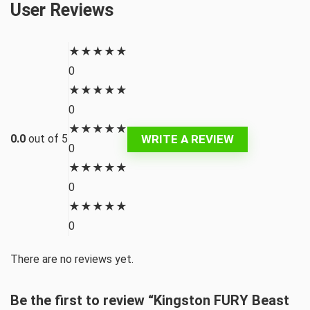
User Reviews
★
★
★
★
★
0
★
★
★
★
★
0
★
★
★
★
★
WRITE A REVIEW
0.0
out of 5
0
★
★
★
★
★
0
★
★
★
★
★
0
There are no reviews yet.
Be the first to review “Kingston FURY Beast