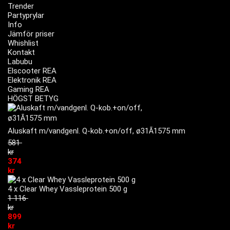
Trender
Partyprylar
Info
Jämför priser
Whishlist
Kontakt
Labubu
Elscooter REA
Elektronik REA
Gaming REA
HÖGST BETYG
Aluskaft m/vandgenl. Q-kob.+on/off, ø31Ã1575 mm
581
kr
374
kr
4 x Clear Whey Vassleprotein 500 g
1 116
kr
899
kr