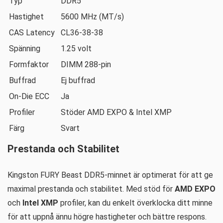
Typ
DDR5
Hastighet
5600 MHz (MT/s)
CAS Latency
CL36-38-38
Spänning
1.25 volt
Formfaktor
DIMM 288-pin
Buffrad
Ej buffrad
On-Die ECC
Ja
Profiler
Stöder AMD EXPO & Intel XMP
Färg
Svart
Prestanda och Stabilitet
Kingston FURY Beast DDR5-minnet är optimerat för att ge
maximal prestanda och stabilitet. Med stöd för
AMD EXPO
och
Intel XMP
profiler, kan du enkelt överklocka ditt minne
för att uppnå ännu högre hastigheter och bättre respons.