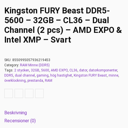
Kingston FURY Beast DDR5-
5600 – 32GB – CL36 – Dual
Channel (2 pcs) – AMD EXPO &
Intel XMP – Svart
SKU:
8550995057936219453
Category:
RAM Minne (DDR5)
Tags:
2 stycken
,
32GB
,
5600
,
AMD EXPO
,
CL36
,
dator
,
datorkomponenter
,
DDR5
,
dual channel
,
gaming
,
hög hastighet
,
Kingston FURY Beast
,
minne
,
överklockning
,
prestanda
,
RAM
Beskrivning
Recensioner (0)