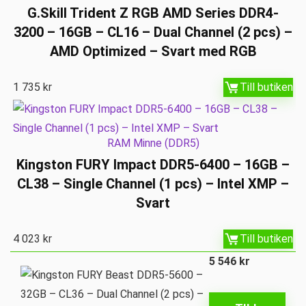
G.Skill Trident Z RGB AMD Series DDR4-
3200 – 16GB – CL16 – Dual Channel (2 pcs) –
AMD Optimized – Svart med RGB
1 735
kr
Till butiken
RAM Minne (DDR5)
Kingston FURY Impact DDR5-6400 – 16GB –
CL38 – Single Channel (1 pcs) – Intel XMP –
Svart
4 023
kr
Till butiken
5 546
kr