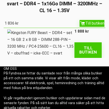
svart – DDR4 – 1x16Go DIMM – 3200MHz –
CL 16 – 1.35V
1 836
kr
Till butiken
1 888
kr
TILL
BUTIKEN
OM OSS
På Fyndrea.se hittar du samlade reor från många olika butiker
på ett och samma ställe. Vi visar allt från mode, kläder och
accessoarer till elektronik, spel, heminredning och träning alltid
med fokus på bra erbjudanden.
Vi går regelbundet igenom butiker och uppdaterar sidan med de
senaste fynden. På så sätt kan du alltid vara säker på att hitta
aktuella rabatter och nyheter.