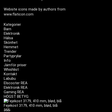
Website icons made by authors from
www.flaticon.com
Kategorier
Barn
Elektronik
Hälsa
Skönhet
Hemmet
Trender
Partyprylar
Info
Jämför priser
Whishlist
Kontakt
Labubu
Elscooter REA
Elektronik REA
Gaming REA
HÖGST BETYG
Fejekost 3179, 410 mm, blød, blå
355