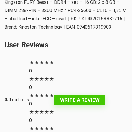
Kingston FURY Beast – DDR4 – set – 16 GB: 2 x 8 GB –
DIMM 288-PIN – 3200 MHz / PC4-25600 – CL16 – 1,35 V
– obuffrad – icke-ECC – svart | SKU: KF432C16BBK2/16 |
Brand: Kingston Technology | EAN: 0740617319903
User Reviews
★
★
★
★
★
0
★
★
★
★
★
0
★
★
★
★
★
WRITE A REVIEW
0.0
out of 5
0
★
★
★
★
★
0
★
★
★
★
★