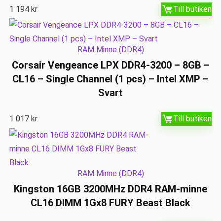
1 194
kr
Till butiken
RAM Minne (DDR4)
Corsair Vengeance LPX DDR4-3200 – 8GB –
CL16 – Single Channel (1 pcs) – Intel XMP –
Svart
1 017
kr
Till butiken
RAM Minne (DDR4)
Kingston 16GB 3200MHz DDR4 RAM-minne
CL16 DIMM 1Gx8 FURY Beast Black