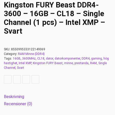
Kingston FURY Beast DDR4-
3600 – 16GB – CL18 – Single
Channel (1 pcs) – Intel XMP –
Svart
SKU:
8550995333122149069
Category:
RAM Minne (DDR4)
Tags:
16GB
,
3600MHz
,
CL18
,
dator
,
datorkomponenter
,
DDR4
,
gaming
,
hög
hastighet
,
Intel XMP
,
Kingston FURY Beast
,
minne
,
prestanda
,
RAM
,
Single
Channel
,
Svart
Beskrivning
Recensioner (0)