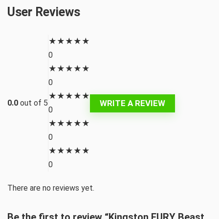
User Reviews
★
★
★
★
★
0
★
★
★
★
★
0
★
★
★
★
★
WRITE A REVIEW
0.0
out of 5
0
★
★
★
★
★
0
★
★
★
★
★
0
There are no reviews yet.
Be the first to review “Kingston FURY Beast