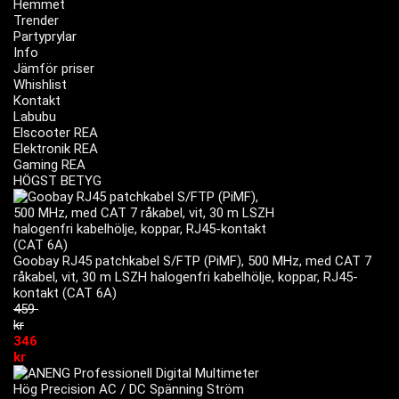
Hemmet
Trender
Partyprylar
Info
Jämför priser
Whishlist
Kontakt
Labubu
Elscooter REA
Elektronik REA
Gaming REA
HÖGST BETYG
Goobay RJ45 patchkabel S/FTP (PiMF), 500 MHz, med CAT 7
råkabel, vit, 30 m LSZH halogenfri kabelhölje, koppar, RJ45-
kontakt (CAT 6A)
459
kr
346
kr