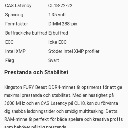
CAS Latency
CL18-22-22
Spänning
1.35 volt
Formfaktor
DIMM 288-pin
Buffrad/icke buffrad
Ej buffrad
ECC
Icke ECC
Intel XMP
Stöder Intel XMP profiler
Färg
Svart
Prestanda och Stabilitet
Kingston FURY Beast DDR4-minnet är optimerat för att ge
maximal prestanda och stabilitet. Med en hastighet på
3600 MHz och en CAS Latency på CL18, kan du förvänta
dig snabba laddningstider och smidig multitasking. Detta
RAM-minne är perfekt för både spelare och kreativa proffs
som behöver pålitlig prestanda.