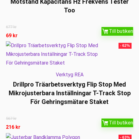
Motstånd Kapacitans Hz Frekvens Tester
Too
677
kr
Till butiken
69
kr
- 62%
Verktyg REA
Drillpro Träarbetsverktyg Flip Stop Med
Mikrojusterbara Inställningar T-Track Stop
För Gehringsmätare Staket
567
kr
Till butiken
216
kr
- 63%