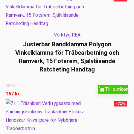
Verktyg REA
Justerbar Bandklamma Polygon
Vinkelklamma för Träbearbetning och
Ramverk, 15 Fotsrem, Självlåsande
Ratcheting Handtag
451
kr
Till butiken
167
kr
- 71%