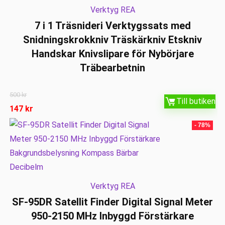
Verktyg REA
7 i 1 Träsnideri Verktygssats med
Snidningskrokkniv Träskärkniv Etskniv
Handskar Knivslipare för Nybörjare
Träbearbetnin
500
kr
Till butiken
147
kr
- 78%
Verktyg REA
SF-95DR Satellit Finder Digital Signal Meter
950-2150 MHz Inbyggd Förstärkare