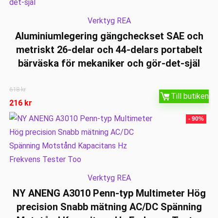
Verktyg REA
Aluminiumlegering gängcheckset SAE och
metriskt 26-delar och 44-delars portabelt
bärväska för mekaniker och gör-det-själ
618
kr
Till butiken
216
kr
- 90%
Verktyg REA
NY ANENG A3010 Penn-typ Multimeter Hög
precision Snabb mätning AC/DC Spänning