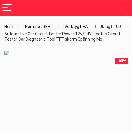
Hem
Hemmet REA
Verktyg REA
JDiag P100
Automotive Car Circuit Tester Power 12V/24V Electric Circuit
Tester Car Diagnostic Tool TFT-skärm Spänning Mo
- 65%