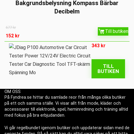
Bakgrundsbelysning Kompass Bärbar
Decibelm
677
kr
Till butiken
152
kr
343
kr
TILL
BUTIKEN
OM OSS
På Fyndrea.se hittar du samlade reor från många olika butiker
på ett och samma ställe. Vi visar allt från mode, kläder och
accessoarer till elektronik, spel, heminredning och träning alltid
med fokus på bra erbjudanden.
Vi går regelbundet igenom butiker och uppdaterar sidan med de
senaste fynden. På så sätt kan du alltid vara säker på att hitta