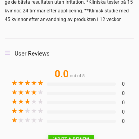
ge de bästa resultaten utan irritation. *Kliniska tester på 15
kvinnor, 24 timmar efter applicering. **Klinisk studie med
45 kvinnor efter användning av produkten i 12 veckor.
User Reviews
0.0
out of 5
★
★
★
★
★
0
★
★
★
★
★
0
★
★
★
★
★
0
★
★
★
★
★
0
★
★
★
★
★
0