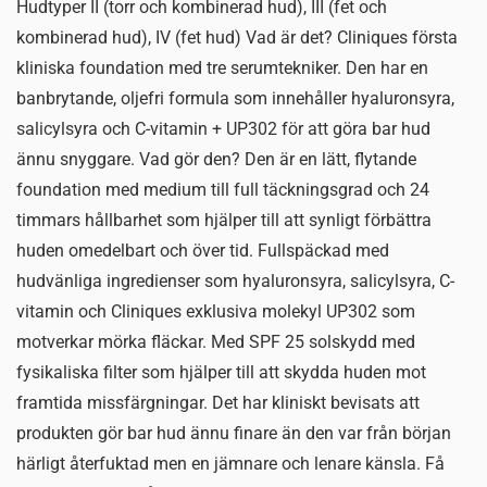
Hudtyper II (torr och kombinerad hud), III (fet och
kombinerad hud), IV (fet hud) Vad är det? Cliniques första
kliniska foundation med tre serumtekniker. Den har en
banbrytande, oljefri formula som innehåller hyaluronsyra,
salicylsyra och C-vitamin + UP302 för att göra bar hud
ännu snyggare. Vad gör den? Den är en lätt, flytande
foundation med medium till full täckningsgrad och 24
timmars hållbarhet som hjälper till att synligt förbättra
huden omedelbart och över tid. Fullspäckad med
hudvänliga ingredienser som hyaluronsyra, salicylsyra, C-
vitamin och Cliniques exklusiva molekyl UP302 som
motverkar mörka fläckar. Med SPF 25 solskydd med
fysikaliska filter som hjälper till att skydda huden mot
framtida missfärgningar. Det har kliniskt bevisats att
produkten gör bar hud ännu finare än den var från början
härligt återfuktad men en jämnare och lenare känsla. Få