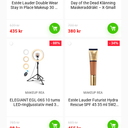
Estée Lauder Double Wear
Day of the Dead Klänning
Stay In Place Makeup 30 ml
Maskeraddräkt – X-Small
8C1 Rich Java
639
kr
700
kr
435
kr
380
kr
- 88%
- 34%
MAKEUP REA
MAKEUP REA
ELEGIANT EGL-06S 10 tums
Estée Lauder Futurist Hydra
LED-ringljusstativ med 3
Rescue SPF 45 35 ml 5W2
ljuslägen och justerbara
Rich Caramel
ljusstyrkor, fjärrkontroll och
hållare för li
785
kr
685
kr