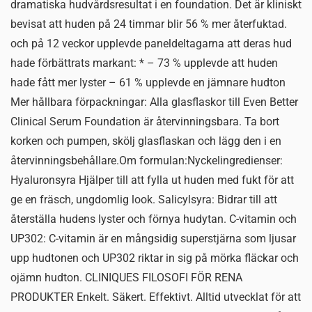
dramatiska hudvårdsresultat i en foundation. Det är kliniskt
bevisat att huden på 24 timmar blir 56 % mer återfuktad.
och på 12 veckor upplevde paneldeltagarna att deras hud
hade förbättrats markant: * – 73 % upplevde att huden
hade fått mer lyster – 61 % upplevde en jämnare hudton
Mer hållbara förpackningar: Alla glasflaskor till Even Better
Clinical Serum Foundation är återvinningsbara. Ta bort
korken och pumpen, skölj glasflaskan och lägg den i en
återvinningsbehållare.Om formulan:Nyckelingredienser:
Hyaluronsyra Hjälper till att fylla ut huden med fukt för att
ge en fräsch, ungdomlig look. Salicylsyra: Bidrar till att
återställa hudens lyster och förnya hudytan. C-vitamin och
UP302: C-vitamin är en mångsidig superstjärna som ljusar
upp hudtonen och UP302 riktar in sig på mörka fläckar och
ojämn hudton. CLINIQUES FILOSOFI FÖR RENA
PRODUKTER Enkelt. Säkert. Effektivt. Alltid utvecklat för att