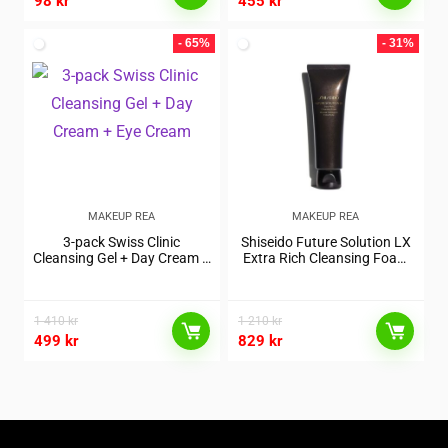
98
kr
455
kr
- 65%
- 31%
MAKEUP REA
MAKEUP REA
3-pack Swiss Clinic
Shiseido Future Solution LX
Cleansing Gel + Day Cream +
Extra Rich Cleansing Foam
Eye Cream
125ml
1 410
kr
1 210
kr
499
kr
829
kr