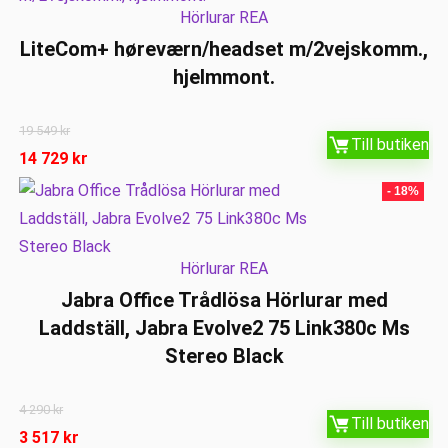
Hörlurar REA
LiteCom+ høreværn/headset m/2vejskomm.,
hjelmmont.
19 549
kr
Till butiken
14 729
kr
- 18%
Hörlurar REA
Jabra Office Trådlösa Hörlurar med
Laddställ, Jabra Evolve2 75 Link380c Ms
Stereo Black
4 290
kr
Till butiken
3 517
kr