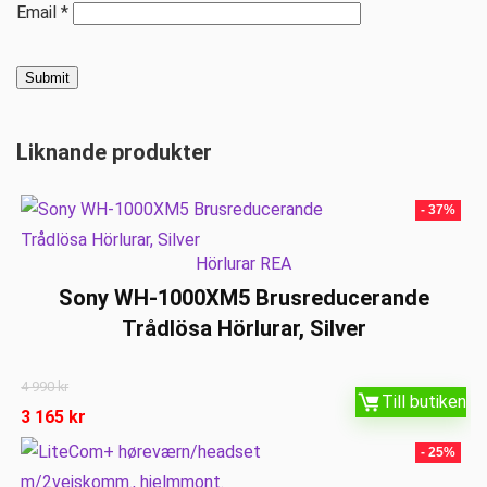
Email
*
Liknande produkter
- 37%
Hörlurar REA
Sony WH-1000XM5 Brusreducerande
Trådlösa Hörlurar, Silver
4 990
kr
Till butiken
3 165
kr
- 25%