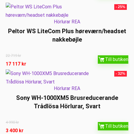
- 25%
Hörlurar REA
Peltor WS LiteCom Plus høreværn/headset
nakkebøjle
22 719
kr
Till butiken
17 117
kr
- 32%
Hörlurar REA
Sony WH-1000XM5 Brusreducerande
Trådlösa Hörlurar, Svart
4 990
kr
Till butiken
3 400
kr