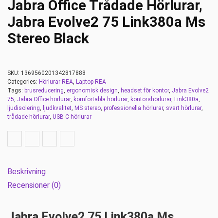
Jabra Office Trådade Hörlurar,
Jabra Evolve2 75 Link380a Ms
Stereo Black
SKU:
1369560201342817888
Categories:
Hörlurar REA
,
Laptop REA
Tags:
brusreducering
,
ergonomisk design
,
headset för kontor
,
Jabra Evolve2
75
,
Jabra Office hörlurar
,
komfortabla hörlurar
,
kontorshörlurar
,
Link380a
,
ljudisolering
,
ljudkvalitet
,
MS stereo
,
professionella hörlurar
,
svart hörlurar
,
trådade hörlurar
,
USB-C hörlurar
Beskrivning
Recensioner (0)
Jabra Evolve2 75 Link380a Ms