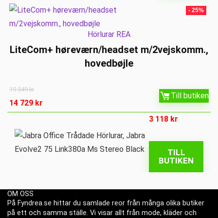
- 25%
Hörlurar REA
LiteCom+ høreværn/headset m/2vejskomm.,
hovedbøjle
19 549
kr
Till butiken
14 729
kr
3 118
kr
TILL
BUTIKEN
OM OSS
På Fyndrea.se hittar du samlade reor från många olika butiker
på ett och samma ställe. Vi visar allt från mode, kläder och