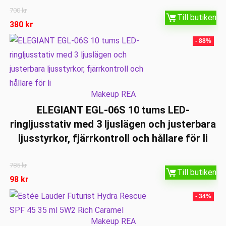
700
kr
Till butiken
380
kr
- 88%
Makeup REA
ELEGIANT EGL-06S 10 tums LED-
ringljusstativ med 3 ljuslägen och justerbara
ljusstyrkor, fjärrkontroll och hållare för li
785
kr
Till butiken
98
kr
- 34%
Makeup REA