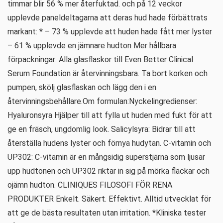
timmar blir 56 % mer återfuktad. och på 12 veckor
upplevde paneldeltagarna att deras hud hade förbättrats
markant: * – 73 % upplevde att huden hade fått mer lyster
– 61 % upplevde en jämnare hudton Mer hållbara
förpackningar: Alla glasflaskor till Even Better Clinical
Serum Foundation är återvinningsbara. Ta bort korken och
pumpen, skölj glasflaskan och lägg den i en
återvinningsbehållare.Om formulan:Nyckelingredienser:
Hyaluronsyra Hjälper till att fylla ut huden med fukt för att
ge en fräsch, ungdomlig look. Salicylsyra: Bidrar till att
återställa hudens lyster och förnya hudytan. C-vitamin och
UP302: C-vitamin är en mångsidig superstjärna som ljusar
upp hudtonen och UP302 riktar in sig på mörka fläckar och
ojämn hudton. CLINIQUES FILOSOFI FÖR RENA
PRODUKTER Enkelt. Säkert. Effektivt. Alltid utvecklat för
att ge de bästa resultaten utan irritation. *Kliniska tester