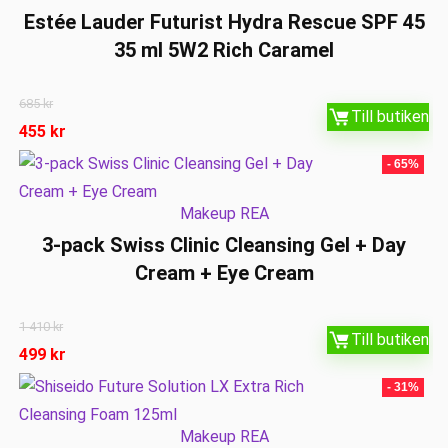
Estée Lauder Futurist Hydra Rescue SPF 45
35 ml 5W2 Rich Caramel
685
kr
Till butiken
455
kr
- 65%
Makeup REA
3-pack Swiss Clinic Cleansing Gel + Day
Cream + Eye Cream
1 410
kr
Till butiken
499
kr
- 31%
Makeup REA