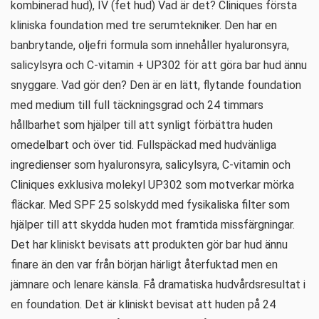
kombinerad hud), IV (fet hud) Vad är det? Cliniques första
kliniska foundation med tre serumtekniker. Den har en
banbrytande, oljefri formula som innehåller hyaluronsyra,
salicylsyra och C-vitamin + UP302 för att göra bar hud ännu
snyggare. Vad gör den? Den är en lätt, flytande foundation
med medium till full täckningsgrad och 24 timmars
hållbarhet som hjälper till att synligt förbättra huden
omedelbart och över tid. Fullspäckad med hudvänliga
ingredienser som hyaluronsyra, salicylsyra, C-vitamin och
Cliniques exklusiva molekyl UP302 som motverkar mörka
fläckar. Med SPF 25 solskydd med fysikaliska filter som
hjälper till att skydda huden mot framtida missfärgningar.
Det har kliniskt bevisats att produkten gör bar hud ännu
finare än den var från början härligt återfuktad men en
jämnare och lenare känsla. Få dramatiska hudvårdsresultat i
en foundation. Det är kliniskt bevisat att huden på 24