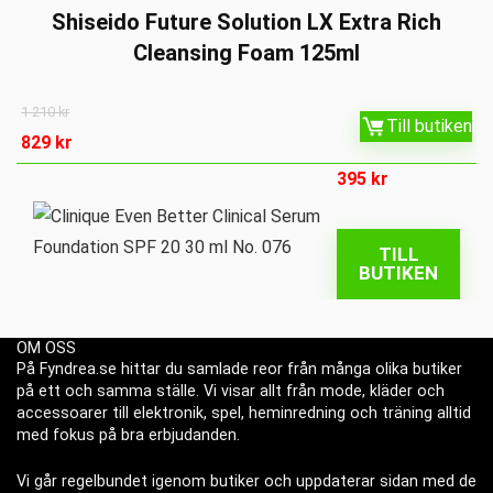
Shiseido Future Solution LX Extra Rich
Cleansing Foam 125ml
1 210
kr
Till butiken
829
kr
395
kr
TILL
BUTIKEN
OM OSS
På Fyndrea.se hittar du samlade reor från många olika butiker
på ett och samma ställe. Vi visar allt från mode, kläder och
accessoarer till elektronik, spel, heminredning och träning alltid
med fokus på bra erbjudanden.
Vi går regelbundet igenom butiker och uppdaterar sidan med de