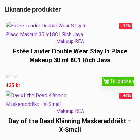
Liknande produkter
- 32%
Makeup REA
Estée Lauder Double Wear Stay In Place
Makeup 30 ml 8C1 Rich Java
639
kr
Till butiken
435
kr
- 46%
Makeup REA
Day of the Dead Klänning Maskeraddräkt –
X-Small