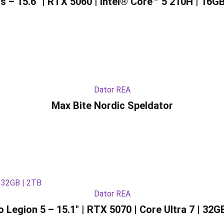
s – 15.6″ | RTX 5060 | Intel® Core™ 5 210H | 16G
Dator REA
Max Bite Nordic Speldator
Dator REA
 Legion 5 – 15.1″ | RTX 5070 | Core Ultra 7 | 32G