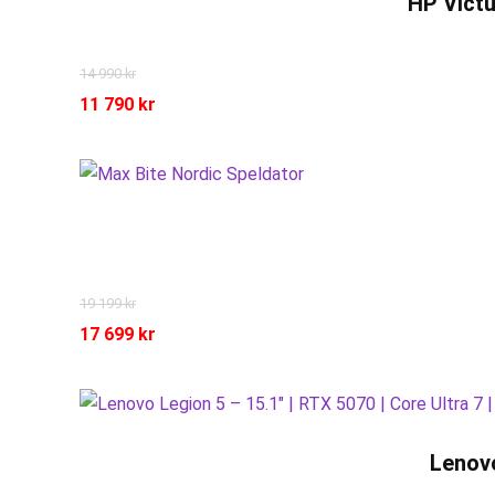
HP Victu
14 990
kr
11 790
kr
19 199
kr
17 699
kr
Lenovo