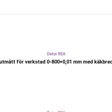
Dator REA
kjutmått för verkstad 0-800×0,01 mm med käkbr