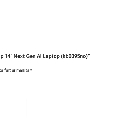
ip 14″ Next Gen AI Laptop (kb0095no)”
ka fält är märkta
*