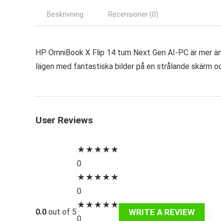
Beskrivning
Recensioner (0)
HP OmniBook X Flip 14 tum Next Gen AI-PC är mer än en
lägen med fantastiska bilder på en strålande skärm och 
User Reviews
★
★
★
★
★
0
★
★
★
★
★
0
★
★
★
★
★
WRITE A REVIEW
0.0
out of 5
0