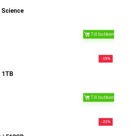
 Science
Till butiken
- 15%
| 1TB
Till butiken
- 21%