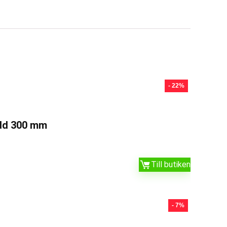
- 22%
edd 300 mm
Till butiken
- 7%