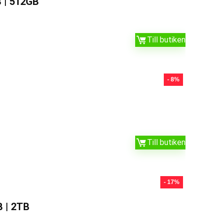
B | 512GB
Till butiken
- 8%
Till butiken
- 17%
B | 2TB