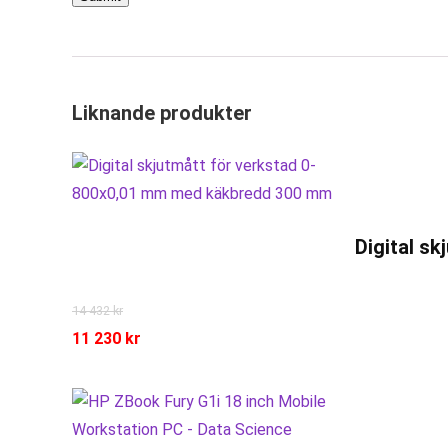
Liknande produkter
Digital s
14 432
kr
11 230
kr