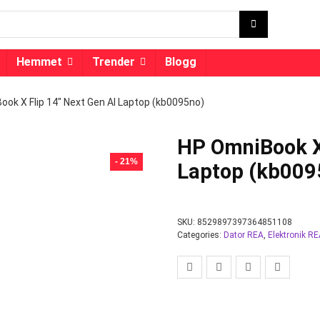
Hemmet
Trender
Blogg
ok X Flip 14″ Next Gen AI Laptop (kb0095no)
HP OmniBook X 
- 21%
Laptop (kb009
SKU:
8529897397364851108
Categories:
Dator REA
,
Elektronik R