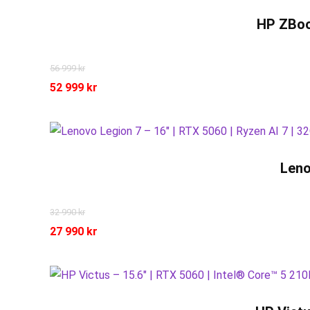
HP ZBoo
56 999
kr
52 999
kr
Leno
32 990
kr
27 990
kr