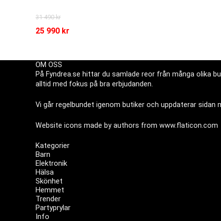
31 490
kr
25 990
kr
OM OSS
På Fyndrea.se hittar du samlade reor från många olika but
alltid med fokus på bra erbjudanden.
Vi går regelbundet igenom butiker och uppdaterar sidan me
Website icons made by authors from
www.flaticon.com
Kategorier
Barn
Elektronik
Hälsa
Skönhet
Hemmet
Trender
Partyprylar
Info