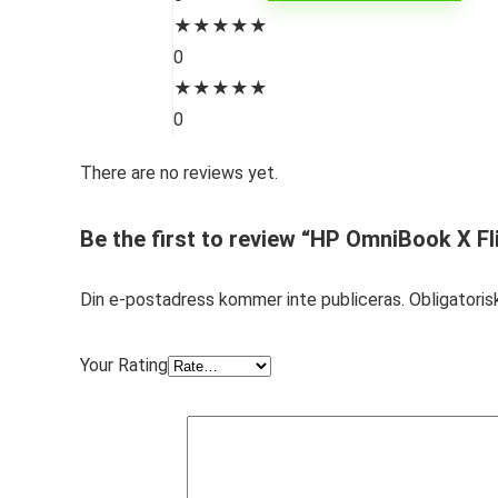
★
★
★
★
★
0
★
★
★
★
★
0
There are no reviews yet.
Be the first to review “HP OmniBook X Fl
Din e-postadress kommer inte publiceras.
Obligatoris
Your Rating