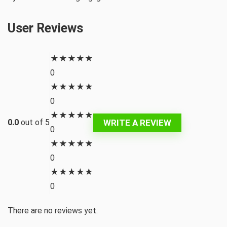
User Reviews
★
★
★
★
★
0
★
★
★
★
★
0
★
★
★
★
★
WRITE A REVIEW
0.0
out of 5
0
★
★
★
★
★
0
★
★
★
★
★
0
There are no reviews yet.