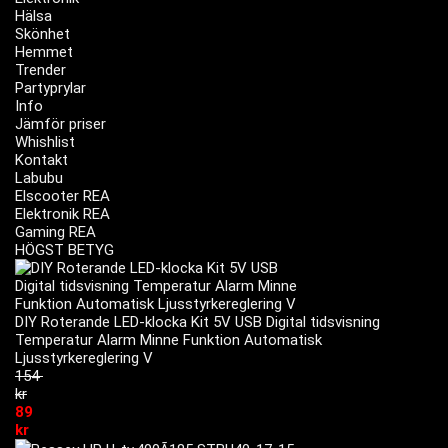
Hälsa
Skönhet
Hemmet
Trender
Partyprylar
Info
Jämför priser
Whishlist
Kontakt
Labubu
Elscooter REA
Elektronik REA
Gaming REA
HÖGST BETYG
DIY Roterande LED-klocka Kit 5V USB Digital tidsvisning
Temperatur Alarm Minne Funktion Automatisk
Ljusstyrkereglering V
154
kr
89
kr