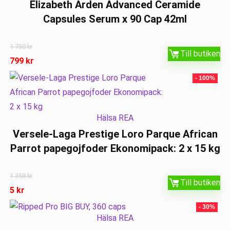
Elizabeth Arden Advanced Ceramide
Capsules Serum x 90 Cap 42ml
1 730
kr
Till butiken
799
kr
- 100%
Hälsa REA
Versele-Laga Prestige Loro Parque African
Parrot papegojfoder Ekonomipack: 2 x 15 kg
1 358
kr
Till butiken
5
kr
- 30%
Hälsa REA