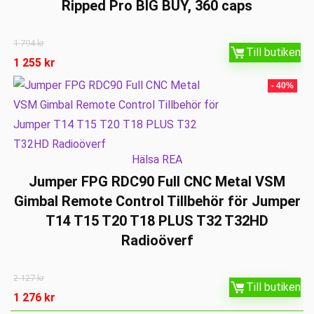
Ripped Pro BIG BUY, 360 caps
1 794
kr
Till butiken
1 255
kr
- 40%
Hälsa REA
Jumper FPG RDC90 Full CNC Metal VSM
Gimbal Remote Control Tillbehör för Jumper
T14 T15 T20 T18 PLUS T32 T32HD
Radioöverf
2 127
kr
Till butiken
1 276
kr