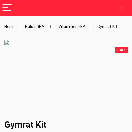
Hem
Hälsa REA
Vitaminer REA
Gymrat Kit
- 34%
Gymrat Kit