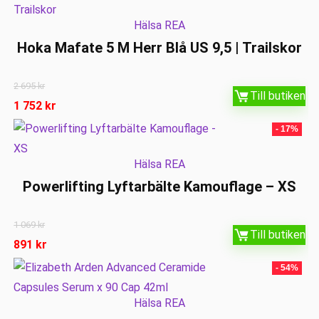
Hälsa REA
Hoka Mafate 5 M Herr Blå US 9,5 | Trailskor
2 695
kr
Till butiken
1 752
kr
- 17%
Hälsa REA
Powerlifting Lyftarbälte Kamouflage – XS
1 069
kr
Till butiken
891
kr
- 54%
Hälsa REA