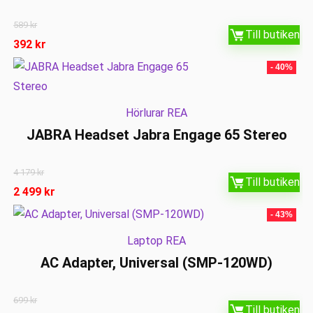
589
kr
Till butiken
392
kr
- 40%
Hörlurar REA
JABRA Headset Jabra Engage 65 Stereo
4 179
kr
Till butiken
2 499
kr
- 43%
Laptop REA
AC Adapter, Universal (SMP-120WD)
699
kr
Till butiken