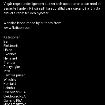
Vi går regelbundet igenom butiker och uppdaterar sidan med de
senaste fynden. På så sätt kan du alltid vara säker på att hitta
aktuella rabatter och nyheter.
Website icons made by authors from
www.flaticon.com
Kategorier
Barn
Elektronik
Hälsa
Skönhet
Hemmet
Trender
Partyprylar
Info
Jämför priser
Whishlist
Kontakt
Labubu
Elscooter REA
Elektronik REA
Gaming REA
HÖGST BETYG