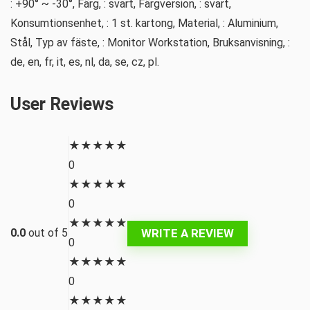
: +90° ~ -30°, Färg, : svart, Färgversion, : svart,
Konsumtionsenhet, : 1 st. kartong, Material, : Aluminium,
Stål, Typ av fäste, : Monitor Workstation, Bruksanvisning, :
de, en, fr, it, es, nl, da, se, cz, pl.
User Reviews
★
★
★
★
★
0
★
★
★
★
★
0
★
★
★
★
★
WRITE A REVIEW
0.0
out of 5
0
★
★
★
★
★
0
★
★
★
★
★