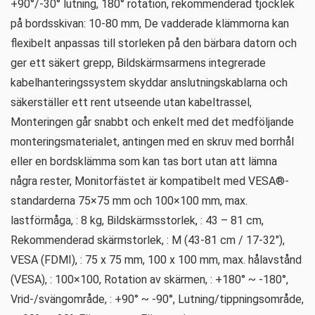
+90°/-30° lutning, 180° rotation, rekommenderad tjocklek
på bordsskivan: 10-80 mm, De vadderade klämmorna kan
flexibelt anpassas till storleken på den bärbara datorn och
ger ett säkert grepp, Bildskärmsarmens integrerade
kabelhanteringssystem skyddar anslutningskablarna och
säkerställer ett rent utseende utan kabeltrassel,
Monteringen går snabbt och enkelt med det medföljande
monteringsmaterialet, antingen med en skruv med borrhål
eller en bordsklämma som kan tas bort utan att lämna
några rester, Monitorfästet är kompatibelt med VESA®-
standarderna 75×75 mm och 100×100 mm, max.
lastförmåga, : 8 kg, Bildskärmsstorlek, : 43 – 81 cm,
Rekommenderad skärmstorlek, : M (43-81 cm / 17-32″),
VESA (FDMI), : 75 x 75 mm, 100 x 100 mm, max. hålavstånd
(VESA), : 100×100, Rotation av skärmen, : +180° ~ -180°,
Vrid-/svängområde, : +90° ~ -90°, Lutning/tippningsområde,