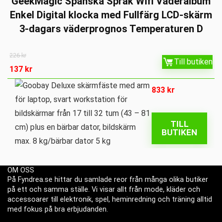
GeekMagic Spanska Språk Wifi Väderalbum
Enkel Digital klocka med Fullfärg LCD-skärm
3-dagars väderprognos Temperaturen D
226
kr
Till butiken
137
kr
833
kr
TILL
BUTIKEN
OM OSS
På Fyndrea.se hittar du samlade reor från många olika butiker
på ett och samma ställe. Vi visar allt från mode, kläder och
accessoarer till elektronik, spel, heminredning och träning alltid
med fokus på bra erbjudanden.