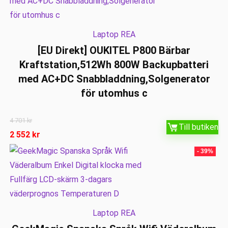
Laptop REA
[EU Direkt] OUKITEL P800 Bärbar
Kraftstation,512Wh 800W Backupbatteri
med AC+DC Snabbladdning,Solgenerator
för utomhus c
4 701
kr
Till butiken
2 552
kr
- 39%
Laptop REA