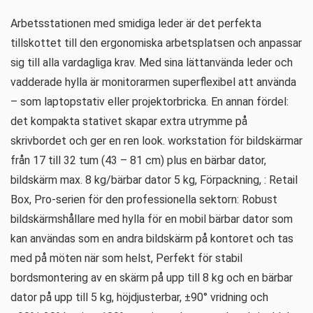
Arbetsstationen med smidiga leder är det perfekta
tillskottet till den ergonomiska arbetsplatsen och anpassar
sig till alla vardagliga krav. Med sina lättanvända leder och
vadderade hylla är monitorarmen superflexibel att använda
– som laptopstativ eller projektorbricka. En annan fördel:
det kompakta stativet skapar extra utrymme på
skrivbordet och ger en ren look. workstation för bildskärmar
från 17 till 32 tum (43 – 81 cm) plus en bärbar dator,
bildskärm max. 8 kg/bärbar dator 5 kg, Förpackning, : Retail
Box, Pro-serien för den professionella sektorn: Robust
bildskärmshållare med hylla för en mobil bärbar dator som
kan användas som en andra bildskärm på kontoret och tas
med på möten när som helst, Perfekt för stabil
bordsmontering av en skärm på upp till 8 kg och en bärbar
dator på upp till 5 kg, höjdjusterbar, ±90° vridning och