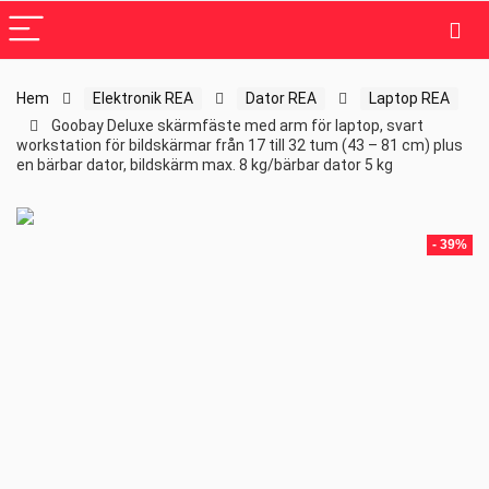
Hem
Elektronik REA
Dator REA
Laptop REA
Goobay Deluxe skärmfäste med arm för laptop, svart
workstation för bildskärmar från 17 till 32 tum (43 – 81 cm) plus
en bärbar dator, bildskärm max. 8 kg/bärbar dator 5 kg
- 39%