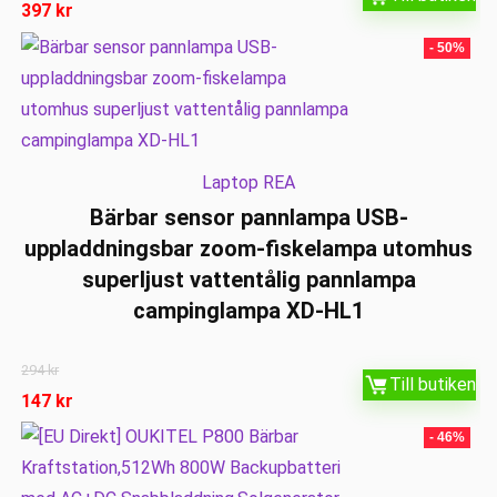
397
kr
- 50%
Laptop REA
Bärbar sensor pannlampa USB-
uppladdningsbar zoom-fiskelampa utomhus
superljust vattentålig pannlampa
campinglampa XD-HL1
294
kr
Till butiken
147
kr
- 46%