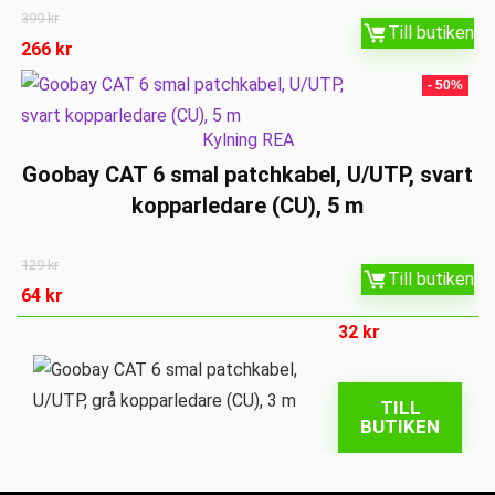
399
kr
Till butiken
266
kr
- 50%
Kylning REA
Goobay CAT 6 smal patchkabel, U/UTP, svart
kopparledare (CU), 5 m
129
kr
Till butiken
64
kr
32
kr
TILL
BUTIKEN