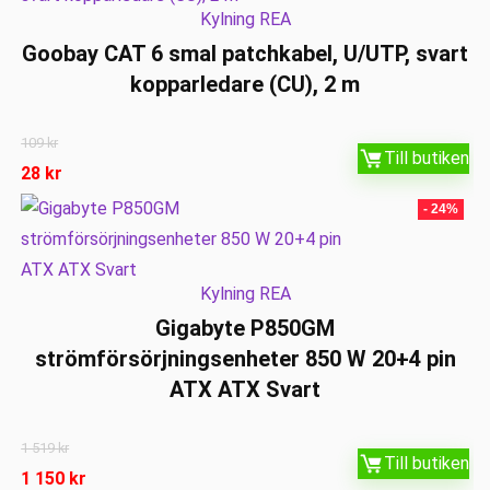
Kylning REA
Goobay CAT 6 smal patchkabel, U/UTP, svart
kopparledare (CU), 2 m
109
kr
Till butiken
28
kr
- 24%
Kylning REA
Gigabyte P850GM
strömförsörjningsenheter 850 W 20+4 pin
ATX ATX Svart
1 519
kr
Till butiken
1 150
kr