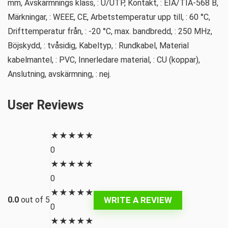
mm, Avskärmnings klass, : U/UTP, Kontakt, : EIA/TIA-568 B,
Märkningar, : WEEE, CE, Arbetstemperatur upp till, : 60 °C,
Drifttemperatur från, : -20 °C, max. bandbredd, : 250 MHz,
Böjskydd, : tvåsidig, Kabeltyp, : Rundkabel, Material
kabelmantel, : PVC, Innerledare material, : CU (koppar),
Anslutning, avskärmning, : nej.
User Reviews
★
★
★
★
★
0
★
★
★
★
★
0
★
★
★
★
★
WRITE A REVIEW
0.0
out of 5
0
★
★
★
★
★