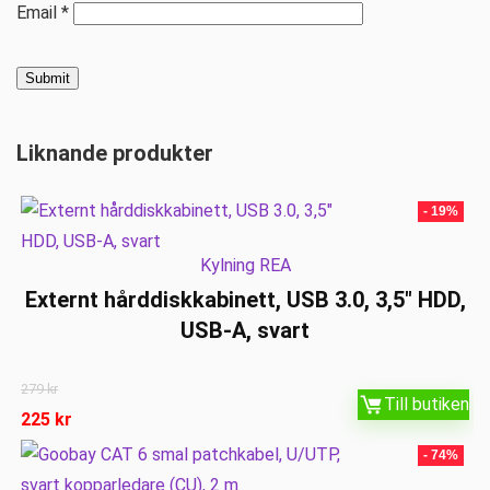
Email
*
Liknande produkter
- 19%
Kylning REA
Externt hårddiskkabinett, USB 3.0, 3,5″ HDD,
USB-A, svart
279
kr
Till butiken
225
kr
- 74%