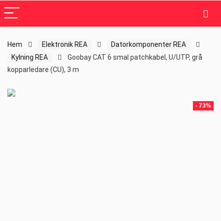
Hem
Elektronik REA
Datorkomponenter REA
Kylning REA
Goobay CAT 6 smal patchkabel, U/UTP, grå
kopparledare (CU), 3 m
- 73%