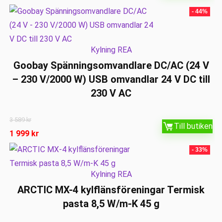
- 44%
Kylning REA
Goobay Spänningsomvandlare DC/AC (24 V
– 230 V/2000 W) USB omvandlar 24 V DC till
230 V AC
3 589
kr
Till butiken
1 999
kr
- 33%
Kylning REA
ARCTIC MX-4 kylflänsföreningar Termisk
pasta 8,5 W/m-K 45 g