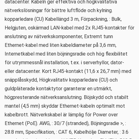
datacenter. Kabeln ger effektiva och högkvalitativa
nätverkslösningar för bättre luftflöde och kylning.
kopparledare (CU) Kabellängd 3 m, Förpackning, : Bulk,
Helgjuten, oskärmad LAN-kabel med 2x RJ45-kontakter för
anslutning av nätverkskomponenter, Extremt tunn
Ethernet-kabel med liten kabeldiameter på 3,6 mm,
Internetkabel med liten böjningsradie och hög flexibilitet
för utrymmessnål installation, t.ex. i serverhyllor, dator-
eller datacenter. Kort RJ45-kontakt (11,6 x 26,7 mm) med
snäpplåsskydd, Högkvalitativ kopparledare (CU) och
guldpläterade kontaktytor garanterar en utmärkt,
högpresterande nätverksanslutning. Böjskydd och stabilt
mantel (4,5 mm) skyddar Ethernet-kabeln optimalt mot
kabelbrott. Nätverkskabel är lämplig för Power over
Ethernet (PoE). AWG, : 30/7 (stranded), Böjningsradie >, :
28.8 mm, Specifikation, : CAT 6, Kabelhölje Diameter, : 3.6