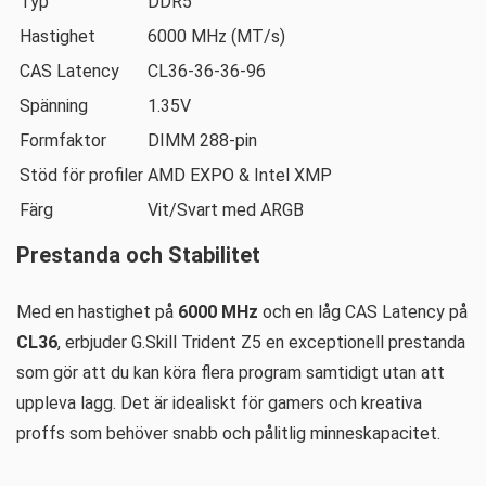
Typ
DDR5
Hastighet
6000 MHz (MT/s)
CAS Latency
CL36-36-36-96
Spänning
1.35V
Formfaktor
DIMM 288-pin
Stöd för profiler
AMD EXPO & Intel XMP
Färg
Vit/Svart med ARGB
Prestanda och Stabilitet
Med en hastighet på
6000 MHz
och en låg CAS Latency på
CL36
, erbjuder G.Skill Trident Z5 en exceptionell prestanda
som gör att du kan köra flera program samtidigt utan att
uppleva lagg. Det är idealiskt för gamers och kreativa
proffs som behöver snabb och pålitlig minneskapacitet.