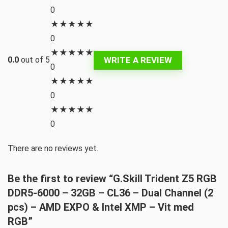
0
★
★
★
★
★
0
★
★
★
★
★
WRITE A REVIEW
0.0
out of 5
0
★
★
★
★
★
0
★
★
★
★
★
0
There are no reviews yet.
Be the first to review “G.Skill Trident Z5 RGB
DDR5-6000 – 32GB – CL36 – Dual Channel (2
pcs) – AMD EXPO & Intel XMP – Vit med
RGB”