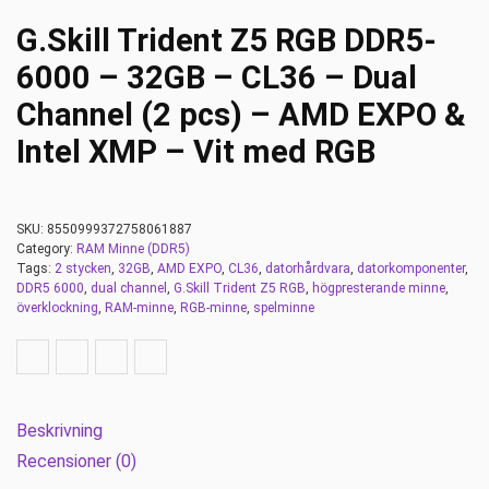
G.Skill Trident Z5 RGB DDR5-
6000 – 32GB – CL36 – Dual
Channel (2 pcs) – AMD EXPO &
Intel XMP – Vit med RGB
SKU:
8550999372758061887
Category:
RAM Minne (DDR5)
Tags:
2 stycken
,
32GB
,
AMD EXPO
,
CL36
,
datorhårdvara
,
datorkomponenter
,
DDR5 6000
,
dual channel
,
G.Skill Trident Z5 RGB
,
högpresterande minne
,
överklockning
,
RAM-minne
,
RGB-minne
,
spelminne
Beskrivning
Recensioner (0)