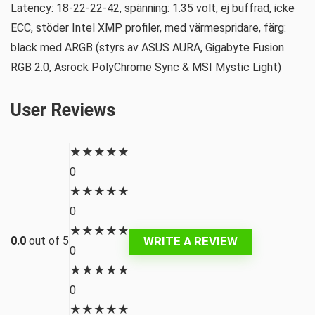
Latency: 18-22-22-42, spänning: 1.35 volt, ej buffrad, icke
ECC, stöder Intel XMP profiler, med värmespridare, färg:
black med ARGB (styrs av ASUS AURA, Gigabyte Fusion
RGB 2.0, Asrock PolyChrome Sync & MSI Mystic Light)
User Reviews
★
★
★
★
★
0
★
★
★
★
★
0
★
★
★
★
★
WRITE A REVIEW
0.0
out of 5
0
★
★
★
★
★
0
★
★
★
★
★