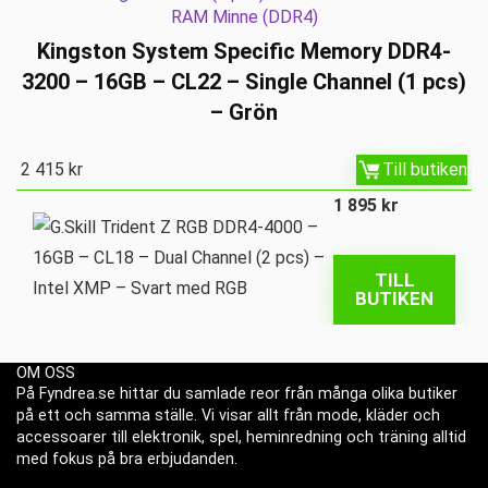
RAM Minne (DDR4)
Kingston System Specific Memory DDR4-
3200 – 16GB – CL22 – Single Channel (1 pcs)
– Grön
2 415
kr
Till butiken
1 895
kr
TILL
BUTIKEN
OM OSS
På Fyndrea.se hittar du samlade reor från många olika butiker
på ett och samma ställe. Vi visar allt från mode, kläder och
accessoarer till elektronik, spel, heminredning och träning alltid
med fokus på bra erbjudanden.