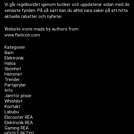
Vi går regelbundet igenom butiker och uppdaterar sidan med de
senaste fynden. På så sätt kan du alltid vara säker på att hitta
aktuella rabatter och nyheter.
Website icons made by authors from
www.flaticon.com
Kategorier
Barn
Elektronik
Hälsa
Skönhet
Hemmet
Trender
Partyprylar
Info
Jämför priser
Whishlist
Kontakt
Labubu
Elscooter REA
Elektronik REA
Gaming REA
HÖGST BETYG